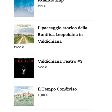
1,99
€
Il paesaggio storico della
Bonifica Leopoldina in
Valdichiana
13,00
€
Valdichiana Teatro #3
0,00
€
Il Tempo Condiviso
15,00
€