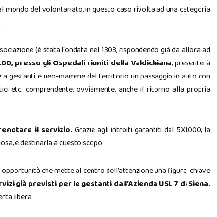
l mondo del volontariato, in questo caso rivolta ad una categoria
.
ssociazione (è stata fondata nel 1303, rispondendo già da allora ad
00, presso gli Ospedali riuniti della Valdichiana
, presenterà
ce a gestanti e neo-mamme del territorio un passaggio in auto con
ici etc. comprendente, ovviamente, anche il ritorno alla propria
enotare il servizio.
Grazie agli introiti garantiti dal 5X1000, la
osa, e destinarla a questo scopo.
 opportunità che mette al centro dell’attenzione una figura-chiave
rvizi già previsti per le gestanti dall’Azienda USL 7 di Siena.
rta libera.