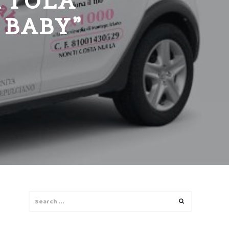
TTOLA
 BABY”
Search
Search
for: