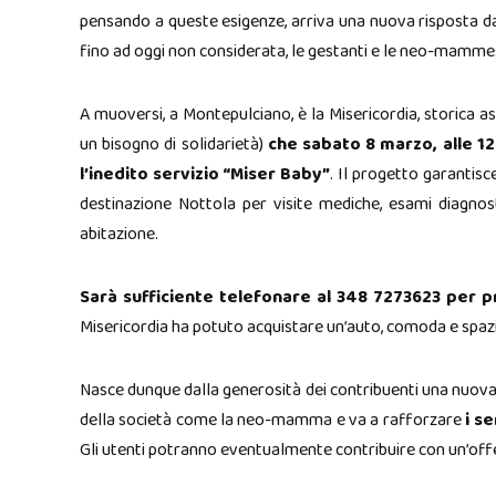
pensando a queste esigenze, arriva una nuova risposta da
fino ad oggi non considerata, le gestanti e le neo-mamme
A muoversi, a Montepulciano, è la Misericordia, storica a
un bisogno di solidarietà)
che sabato 8 marzo, alle 12.
l’inedito servizio “Miser Baby”
. Il progetto garantis
destinazione Nottola per visite mediche, esami diagnost
abitazione.
Sarà sufficiente telefonare al 348 7273623 per pr
Misericordia ha potuto acquistare un’auto, comoda e spazi
Nasce dunque dalla generosità dei contribuenti una nuova
della società come la neo-mamma e va a rafforzare
i se
Gli utenti potranno eventualmente contribuire con un’offe