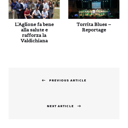
L’Aglione fa bene
Torrita Blues –
alla salute e
Reportage
rafforza la
Valdichiana
Navigazione
PREVIOUS ARTICLE
articoli
Previous
post:
NEXT ARTICLE
Next
post: