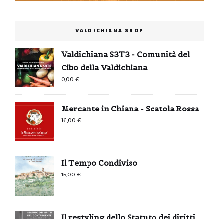
VALDICHIANA SHOP
Valdichiana S3T3 - Comunità del
Cibo della Valdichiana
0,00
€
Mercante in Chiana - Scatola Rossa
16,00
€
Il Tempo Condiviso
15,00
€
Il restyling dello Statuto dei diritti