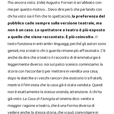
l’ho ancora visto. (ride) Augusto Fornari è arrabbiato con
me per questo motivo… Devo dire però che parlando con
chi ha visto sia il fim che lo spettacolo,
la preferenza del
pubblico cade sempre sulla versione teatrale, ma
non è un caso. Lo spettatore a teatro è più esposto
a quello che viene raccontato. È più coinvolto.
Il
testo funziona in entrambi i linguaggi, perché gli autori sono
geniali, ma a teatro chi ci guarda rimane più affascinato. C’è
anche da dire che a teatro il racconto di drammaturgia è
leggermente diverso: noi sul palco scenico cominciamo la
storia con l’accordarci per mettere in vendita una casa,
dopo le diatribe e i vecchi rancori che esistono tra fratelli,
mentre il film inizia che la casa già è stata venduta. Quindi
non è esattamente la stessa vicenda, attenzione. A chi ha
già visto
La Casa di Famiglia
al cinema dico: venite a
maggior ragione a teatro, che è una forma diversa di
vedere anche la stessa storia, che vi può coinvolgere in