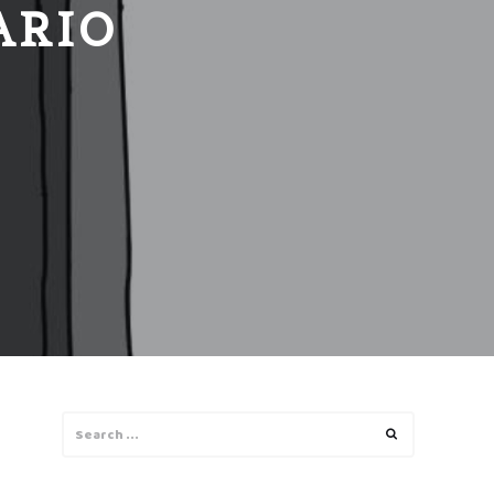
ARIO
!
Search
Search
for: