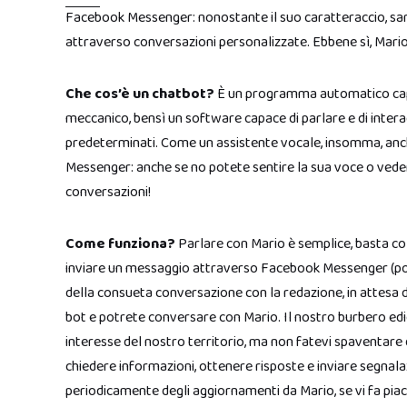
Facebook Messenger: nonostante il suo caratteraccio, sarà
attraverso conversazioni personalizzate. Ebbene sì, Mario
Che cos’è un chatbot?
È un programma automatico capa
meccanico, bensì un software capace di parlare e di intera
predeterminati. Come un assistente vocale, insomma, anch
Messenger: anche se no potete sentire la sua voce o vederl
conversazioni!
Come funziona?
Parlare con Mario è semplice, basta col
inviare un messaggio attraverso Facebook Messenger (pot
della consueta conversazione con la redazione, in attesa di
bot e potrete conversare con Mario. Il nostro burbero edico
interesse del nostro territorio, ma non fatevi spaventare 
chiedere informazioni, ottenere risposte e inviare segnala
periodicamente degli aggiornamenti da Mario, se vi fa pi