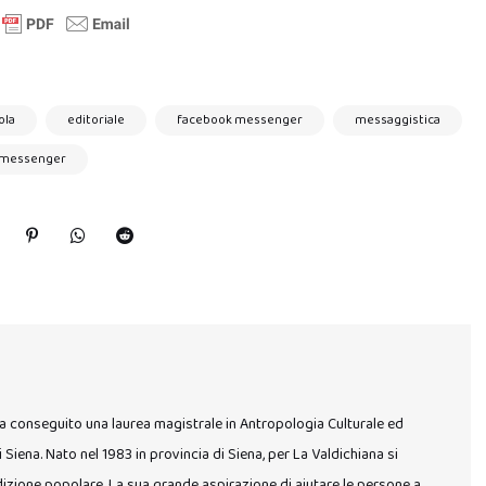
ola
editoriale
facebook messenger
messaggistica
messenger
 ha conseguito una laurea magistrale in Antropologia Culturale ed
i Siena. Nato nel 1983 in provincia di Siena, per La Valdichiana si
adizione popolare. La sua grande aspirazione di aiutare le persone a