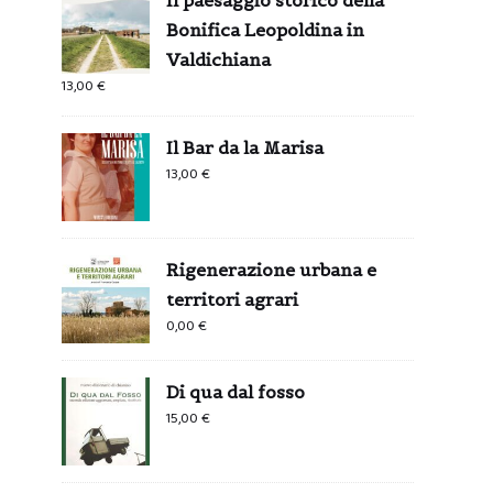
Bonifica Leopoldina in
Valdichiana
13,00
€
Il Bar da la Marisa
13,00
€
Rigenerazione urbana e
territori agrari
0,00
€
Di qua dal fosso
15,00
€