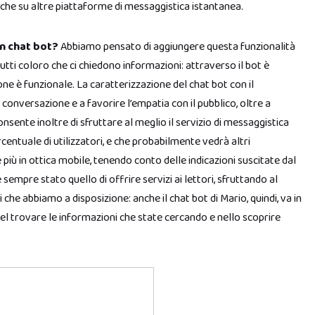
nche su altre piattaforme di messaggistica istantanea.
un chat bot?
Abbiamo pensato di aggiungere questa funzionalità
tutti coloro che ci chiedono informazioni: attraverso il bot è
one è funzionale. La caratterizzazione del chat bot con il
conversazione e a favorire l’empatia con il pubblico, oltre a
nsente inoltre di sfruttare al meglio il servizio di messaggistica
entuale di utilizzatori, e che probabilmente vedrà altri
ù in ottica mobile, tenendo conto delle indicazioni suscitate dal
sempre stato quello di offrire servizi ai lettori, sfruttando al
 che abbiamo a disposizione: anche il chat bot di Mario, quindi, va in
nel trovare le informazioni che state cercando e nello scoprire