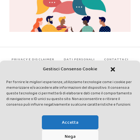
PRIVACY E DISCLAIMER
DATI PERSONALI
CONTATTACI
Gestisci Consenso Cookie
Per fornire le migliori esperienze, utilizziamo tecnologie come i cookie per
memorizzare e/o accedere alle informazioni del dispositivo. Il consenso a
queste tecnologie ci permetterà di elaborare dati come il comportamento
di navigazione o ID unici su questo sito. Non acconsentire o ritirare il
consenso può influire negativamente su alcune caratteristiche e funzioni.
Made by Avatar Web Communication © Copyright 2013-2026. All
rights reserved - Testata registrata presso il Tribunale di Siena con
Accetta
autorizzazione n°1 del 12/04/2014 - Direttrice Responsabile: Chiara
Cacace - E-mail: direzione@lavaldichiana.it - Editore: Valdichiana
Nega
Media Srl – P.IVA e C.F. 01377300528 –