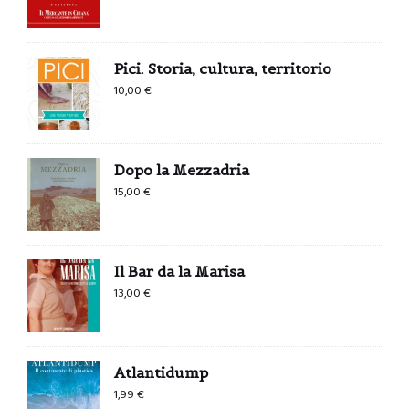
Pici. Storia, cultura, territorio
10,00
€
Dopo la Mezzadria
15,00
€
Il Bar da la Marisa
13,00
€
Atlantidump
1,99
€