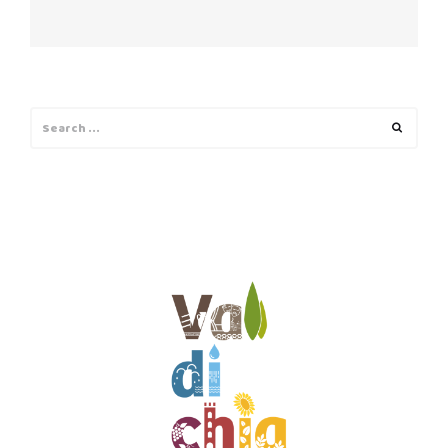
Search
Search
for: