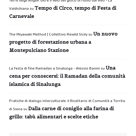
Terre degli Angeli: oltre il velo del gioco di ruolo dal vivo - La
Tempo di Circo, tempo di Festa di
Valdichiana
su
Carnevale
Un nuovo
The Miyawaki Method | Collettivo Rewild Sicily
su
progetto di forestazione urbana a
Montepulciano Stazione
Una
La festa di fine Ramadan a Sinalunga - Alessio Banini
su
cena per conoscersi: il Ramadan della comunità
islamica di Sinalunga
Pratiche di dialogo interculturale: il Ricettario di Comunità a Torrita
Dalla carne di coniglio alla farina di
di Siena
su
grillo: tabù alimentari e scelte etiche