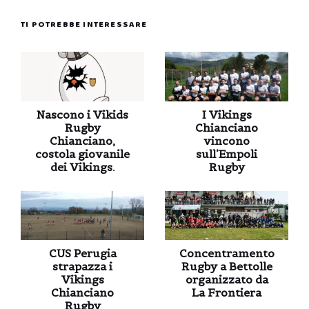
TI POTREBBE INTERESSARE
Nascono i Vikids
I Vikings
Rugby
Chianciano
Chianciano,
vincono
costola giovanile
sull’Empoli
dei Vikings.
Rugby
CUS Perugia
Concentramento
strapazza i
Rugby a Bettolle
Vikings
organizzato da
Chianciano
La Frontiera
Rugby