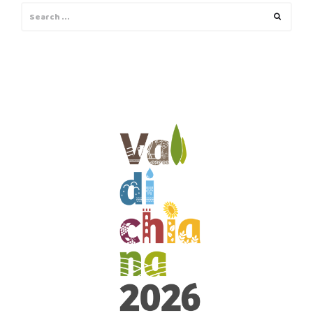
Search
Search
for: