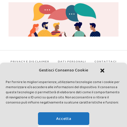
PRIVACY E DISCLAIMER
DATI PERSONALI
CONTATTACI
Gestisci Consenso Cookie
Per fornire le migliori esperienze, utilizziamo tecnologie come i cookie per
memorizzare e/o accedere alle informazioni del dispositivo. Il consenso a
queste tecnologie ci permetterà di elaborare dati come il comportamento
di navigazione o ID unici su questo sito. Non acconsentire o ritirare il
consenso può influire negativamente su alcune caratteristiche e funzioni.
Made by Avatar Web Communication © Copyright 2013-2026. All
rights reserved - Testata registrata presso il Tribunale di Siena con
Accetta
autorizzazione n°1 del 12/04/2014 - Direttrice Responsabile: Chiara
Cacace - E-mail: direzione@lavaldichiana.it - Editore: Valdichiana