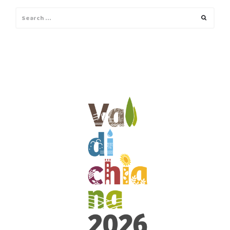
Search
Search
for: