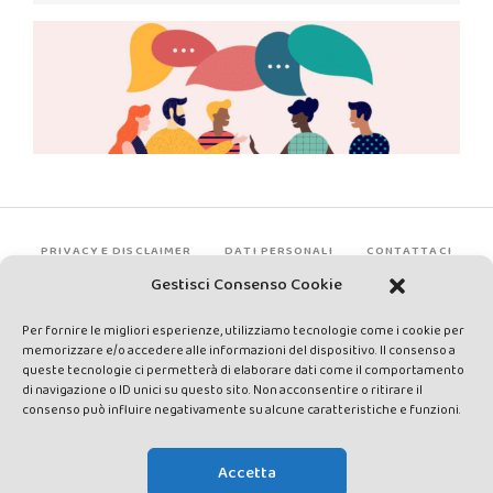
PRIVACY E DISCLAIMER
DATI PERSONALI
CONTATTACI
Gestisci Consenso Cookie
Per fornire le migliori esperienze, utilizziamo tecnologie come i cookie per
memorizzare e/o accedere alle informazioni del dispositivo. Il consenso a
queste tecnologie ci permetterà di elaborare dati come il comportamento
di navigazione o ID unici su questo sito. Non acconsentire o ritirare il
consenso può influire negativamente su alcune caratteristiche e funzioni.
Made by Avatar Web Communication © Copyright 2013-2026. All
rights reserved - Testata registrata presso il Tribunale di Siena con
Accetta
autorizzazione n°1 del 12/04/2014 - Direttrice Responsabile: Chiara