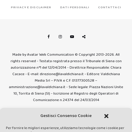
PRIVACY E DISCLAIMER
DATI PERSONALI
CONTATTACI
Made by Avatar Web Communication © Copyright 2013-2026. All
rights reserved - Testata registrata presso il Tribunale di Siena con
autorizzazione n°1 del 12/04/2014 - Direttrice Responsabile: Chiara
Cacace - E-mail: direzione@lavaldichiana.it - Editore: Valdichiana
Media Srl – P.IVA e C.F. 01377300528 –
amministrazione@lavaldichiana.it - Sede legale: Piazza Nazioni Unite
10, Torrita di Siena (SI) - Iscrizione al Registro degli Operatori di
Comunicazione n.24374 del 24/03/2014
Gestisci Consenso Cookie
Per fornire le migliori esperienze, utilizziamo tecnologie come i cookie per