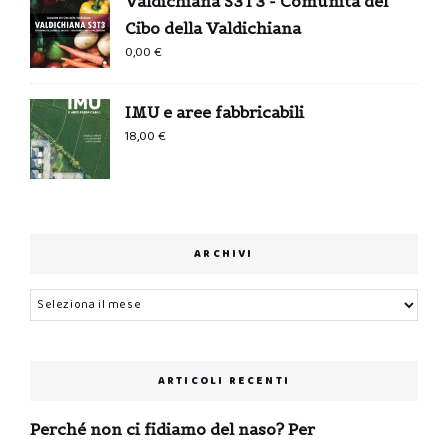
Valdichiana S3T3 - Comunità del
Cibo della Valdichiana
0,00
€
IMU e aree fabbricabili
18,00
€
ARCHIVI
Archivi
ARTICOLI RECENTI
Perché non ci fidiamo del naso? Per