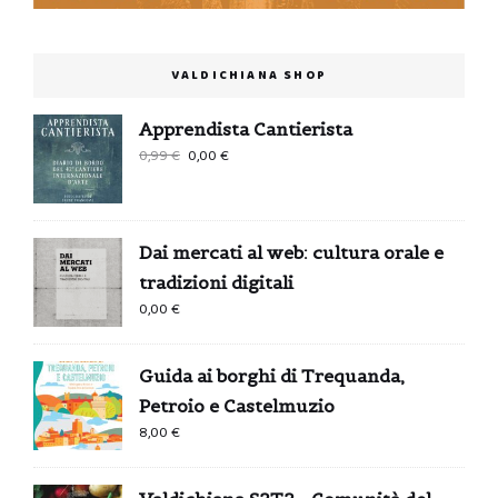
VALDICHIANA SHOP
Apprendista Cantierista
Il
Il
0,99
€
0,00
€
prezzo
prezzo
originale
attuale
era:
è:
Dai mercati al web: cultura orale e
0,99 €.
0,00 €.
tradizioni digitali
0,00
€
Guida ai borghi di Trequanda,
Petroio e Castelmuzio
8,00
€