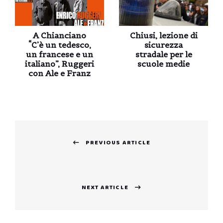
A Chianciano
Chiusi, lezione di
“C’è un tedesco,
sicurezza
un francese e un
stradale per le
italiano”, Ruggeri
scuole medie
con Ale e Franz
Navigazione
PREVIOUS ARTICLE
articoli
Previous
post:
NEXT ARTICLE
Next
post: