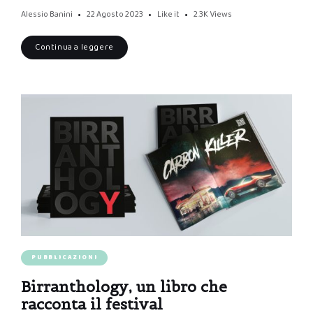
Alessio Banini
22 Agosto 2023
Like it
2.3K
Views
Continua a leggere
PUBBLICAZIONI
Birranthology, un libro che
racconta il festival