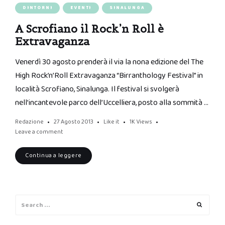
DINTORNI
EVENTI
SINALUNGA
A Scrofiano il Rock’n Roll è
Extravaganza
Venerdì 30 agosto prenderà il via la nona edizione del The
High Rock’n’Roll Extravaganza “Birranthology Festival” in
località Scrofiano, Sinalunga. Il festival si svolgerà
nell’incantevole parco dell’Uccelliera, posto alla sommità …
Redazione
27 Agosto 2013
Like it
1K
Views
Leave a comment
Continua a leggere
Search
Search
for: