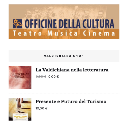
VALDICHIANA SHOP
La Valdichiana nella letteratura
Il
Il
0,99
€
0,00
€
prezzo
prezzo
originale
attuale
era:
è:
Presente e Futuro del Turismo
0,99 €.
0,00 €.
10,00
€