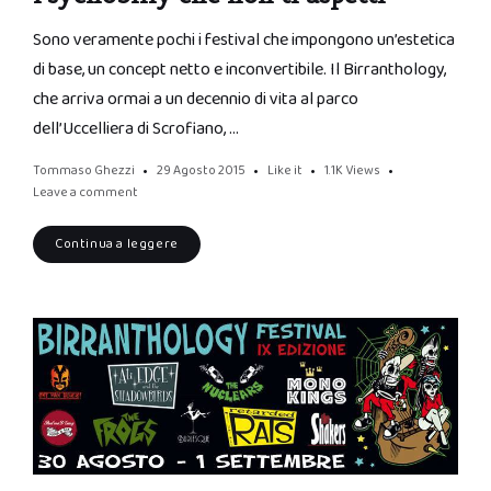
Sono veramente pochi i festival che impongono un’estetica
di base, un concept netto e inconvertibile. Il Birranthology,
che arriva ormai a un decennio di vita al parco
dell’Uccelliera di Scrofiano, …
Tommaso Ghezzi
29 Agosto 2015
Like it
1.1K
Views
Leave a comment
Continua a leggere