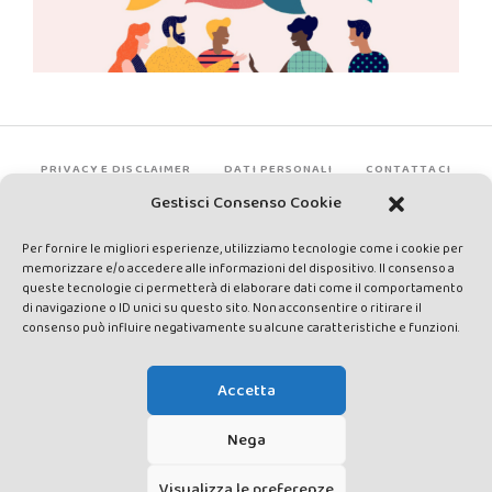
PRIVACY E DISCLAIMER
DATI PERSONALI
CONTATTACI
Gestisci Consenso Cookie
Per fornire le migliori esperienze, utilizziamo tecnologie come i cookie per
memorizzare e/o accedere alle informazioni del dispositivo. Il consenso a
queste tecnologie ci permetterà di elaborare dati come il comportamento
di navigazione o ID unici su questo sito. Non acconsentire o ritirare il
consenso può influire negativamente su alcune caratteristiche e funzioni.
Made by Avatar Web Communication © Copyright 2013-2026. All
rights reserved - Testata registrata presso il Tribunale di Siena con
Accetta
autorizzazione n°1 del 12/04/2014 - Direttrice Responsabile: Chiara
Cacace - E-mail: direzione@lavaldichiana.it - Editore: Valdichiana
Nega
Media Srl – P.IVA e C.F. 01377300528 –
amministrazione@lavaldichiana.it - Sede legale: Piazza Nazioni Unite
Visualizza le preferenze
10, Torrita di Siena (SI) - Iscrizione al Registro degli Operatori di