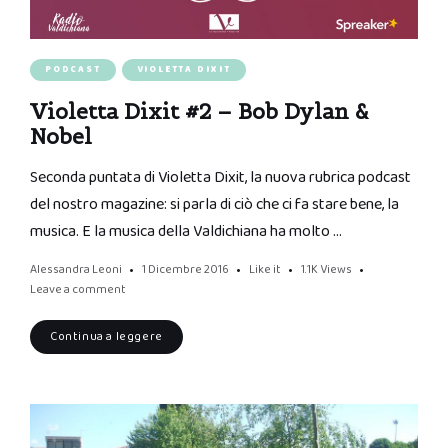
PODCAST
VIOLETTA DIXIT
Violetta Dixit #2 – Bob Dylan &
Nobel
Seconda puntata di Violetta Dixit, la nuova rubrica podcast
del nostro magazine: si parla di ciò che ci fa stare bene, la
musica. E la musica della Valdichiana ha molto …
Alessandra Leoni
1 Dicembre 2016
Like it
1.1K
Views
Leave a comment
Continua a leggere