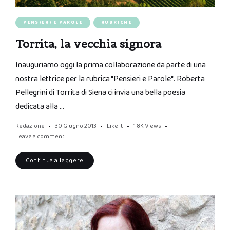
PENSIERI E PAROLE
RUBRICHE
Torrita, la vecchia signora
Inauguriamo oggi la prima collaborazione da parte di una
nostra lettrice per la rubrica “Pensieri e Parole“. Roberta
Pellegrini di Torrita di Siena ci invia una bella poesia
dedicata alla …
Redazione
30 Giugno 2013
Like it
1.8K
Views
Leave a comment
Continua a leggere