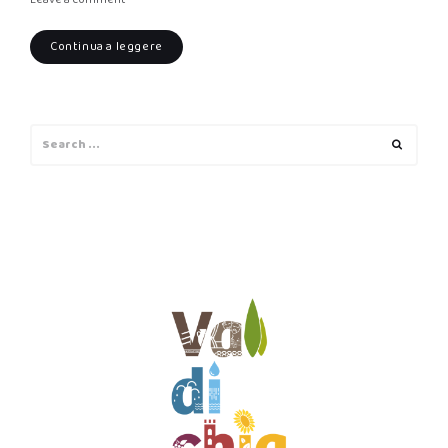
Continua a leggere
Search
Search
for: