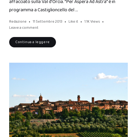
affacciato sulla Val d’Orcia. “Per Aspera Ad Astra” è in
programma a Castiglioncello del …
Redazione
11 Settembre 2013
Like it
1.1K
Views
Leave a comment
Continua a leggere