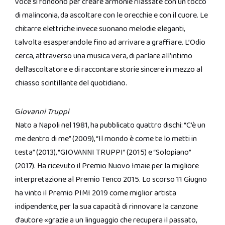
voce si fondono per creare armonie rilassate con un tocco
di malinconia, da ascoltare con le orecchie e con il cuore. Le
chitarre elettriche invece suonano melodie eleganti,
talvolta esasperandole fino ad arrivare a graffiare. L’Odio
cerca, attraverso una musica vera, di parlare all’intimo
dell’ascoltatore e di raccontare storie sincere in mezzo al
chiasso scintillante del quotidiano.
G
iovanni Truppi
Nato a Napoli nel 1981, ha pubblicato quattro dischi: “C’è un
me dentro di me” (2009), “Il mondo è come te lo metti in
testa” (2013), “GIOVANNI TRUPPI” (2015) e “Solopiano”
(2017). Ha ricevuto il Premio Nuovo Imaie per la migliore
interpretazione al Premio Tenco 2015. Lo scorso 11 Giugno
ha vinto il Premio PIMI 2019 come miglior artista
indipendente, per la sua capacità di rinnovare la canzone
d’autore «grazie a un linguaggio che recupera il passato,