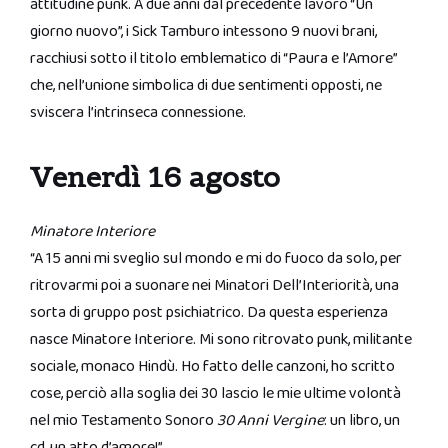
attitudine punk. A due anni dal precedente lavoro “Un
giorno nuovo”, i Sick Tamburo intessono 9 nuovi brani,
racchiusi sotto il titolo emblematico di “Paura e l’Amore”
che, nell’unione simbolica di due sentimenti opposti, ne
sviscera l’intrinseca connessione.
Venerdì 16 agosto
Minatore Interiore
“A 15 anni mi sveglio sul mondo e mi do fuoco da solo, per
ritrovarmi poi a suonare nei Minatori Dell’Interiorità, una
sorta di gruppo post psichiatrico. Da questa esperienza
nasce Minatore Interiore. Mi sono ritrovato punk, militante
sociale, monaco Hindù. Ho fatto delle canzoni, ho scritto
cose, perciò alla soglia dei 30 lascio le mie ultime volontà
nel mio Testamento Sonoro
30 Anni Vergine
: un libro, un
cd, un atto d’amore!”