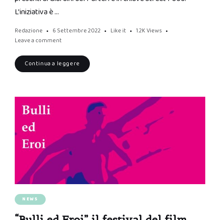
L’iniziativa è …
Redazione
6 Settembre 2022
Like it
1.2K
Views
Leave a comment
Continua a leggere
NEWS
“Bulli ed Eroi” il festival del film