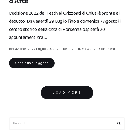
d’Arte
L’edizione 2022 del Festival Orizzonti di Chiusi è pronta al
debutto. Da venerdì 29 Luglio fino a domenica 7 Agosto il
centro storico della città di Porsenna ospiterà 20
appuntamenti tra …
Redazione
27 Luglio 2022
Like it
1.1K
Views
1 Comment
Continua a leggere
Posts
LOAD MORE
navigation
Search
Search
for: