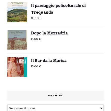
Il paesaggio policolturale di
Trequanda
0,00
€
Dopo la Mezzadria
15,00
€
Il Bar da la Marisa
13,00
€
ARCHIVI
Archivi