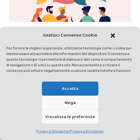
Gestisci Consenso Cookie
Per fornire le migliori esperienze, utilizziamo tecnologie come i cookie per
PRIVACY E DISCLAIMER
DATI PERSONALI
CONTATTACI
memorizzare e/o accedere alle informazioni del dispositivo. Il consenso a
queste tecnologie ci permetterà di elaborare dati come il comportamento
di navigazione o ID unici su questo sito. Non acconsentire o ritirare il
consenso può influire negativamente su alcune caratteristiche e funzioni.
Accetta
Made by Avatar Web Communication © Copyright 2013-2026. All
Nega
rights reserved - Testata registrata presso il Tribunale di Siena con
autorizzazione n°1 del 12/04/2014 - Direttrice Responsabile: Chiara
Visualizza le preferenze
Cacace - E-mail: direzione@lavaldichiana.it - Editore: Valdichiana
Media Srl – P.IVA e C.F. 01377300528 –
Privacy e Disclaimer
Privacy e Disclaimer
amministrazione@lavaldichiana.it - Sede legale: Piazza Nazioni Unite