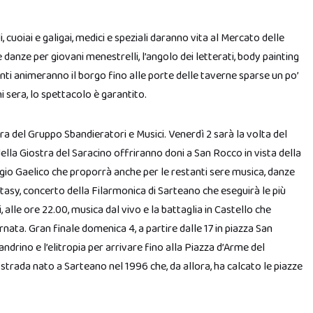
li, cuoiai e galigai, medici e speziali daranno vita al Mercato delle
e danze per giovani menestrelli, l’angolo dei letterati, body painting
ranti animeranno il borgo fino alle porte delle taverne sparse un po’
ni sera, lo spettacolo è garantito.
a del Gruppo Sbandieratori e Musici. Venerdì 2 sarà la volta del
della Giostra del Saracino offriranno doni a San Rocco in vista della
llaggio Gaelico che proporrà anche per le restanti sere musica, danze
tasy, concerto della Filarmonica di Sarteano che eseguirà le più
alle ore 22.00, musica dal vivo e la battaglia in Castello che
ornata. Gran finale domenica 4, a partire dalle 17 in piazza San
ndrino e l’elitropia per arrivare fino alla Piazza d’Arme del
i strada nato a Sarteano nel 1996 che, da allora, ha calcato le piazze