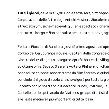
Tutti i giorni
, dalle ore 17,00 fino a tarda sera, pizzicagno
Corporazioni delle Arti e degli Antichi Mestieri. Giocolerie 
e truccatori, musiche medievali, giullari e spettacoli itine
per tutto il borgo e fino alla salita per il Castello dove, og
Festa di Fiocco e di Bandiera giovedì primo agosto ad oper
Corteo dei Ceri, durante il quale i Capitani delle Contrade 
Giostra del 15 di agosto. A seguire, aprirà i battenti il Vi
ed ottime birre. Sabato 3 sarà la volta di PhilharmonicFan
conosciute colonne sonore tratte da film fantasy e, quindi, 
concluderà il gioco di ruolo che si svolgerà per tutta la gi
Lorenzo con lo spettacolo itinerante L’Orco, Pollicino, Cala
Castello per lo spettacolo dei Viatores, gruppo di artisti d
e le feste medievali più importanti di tutta Italia.