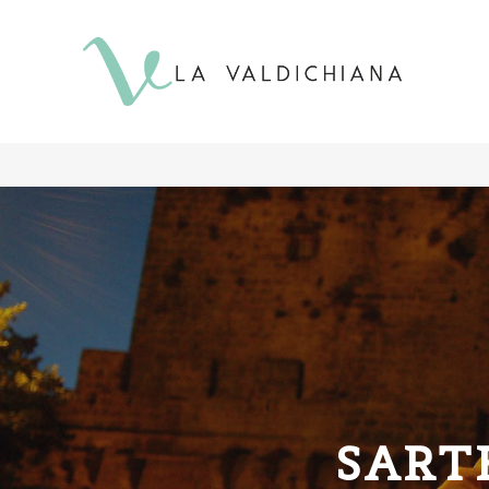
contenuto
SART