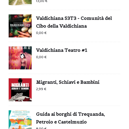
13,00
€
Valdichiana S3T3 - Comunità del
Cibo della Valdichiana
0,00
€
Valdichiana Teatro #1
0,00
€
Migranti, Schiavi e Bambini
2,99
€
Guida ai borghi di Trequanda,
Petroio e Castelmuzio
8,00
€