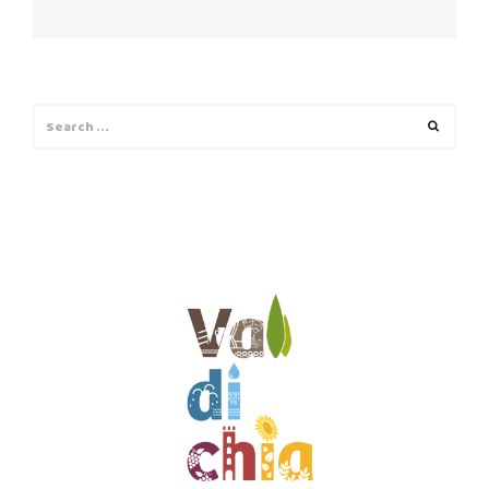
Search
Search
for: