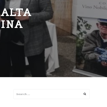
SALTA
TINA
Search
Search
for: