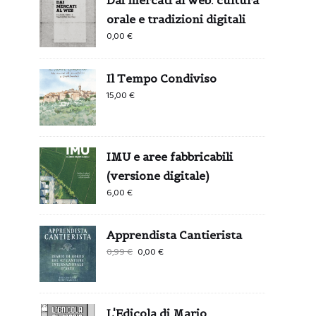
orale e tradizioni digitali
0,00
€
Il Tempo Condiviso
15,00
€
IMU e aree fabbricabili
(versione digitale)
6,00
€
Apprendista Cantierista
Il
Il
0,99
€
0,00
€
prezzo
prezzo
originale
attuale
era:
è:
L'Edicola di Mario
0,99 €.
0,00 €.