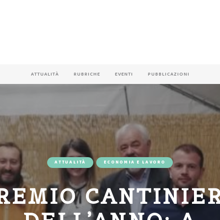
ATTUALITÀ
RUBRICHE
EVENTI
PUBBLICAZIONI
ATTUALITÀ
ECONOMIA E LAVORO
REMIO CANTINIE