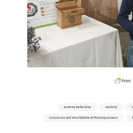
andrea della lena
cantine
c
Consorzio del Vino Nobile di Montepulciano