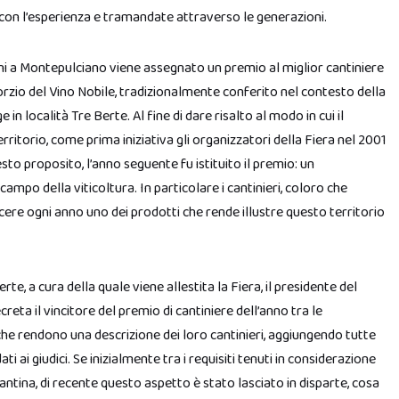
 con l’esperienza e tramandate attraverso le generazioni.
ni a Montepulciano viene assegnato un premio al miglior cantiniere
sorzio del Vino Nobile, tradizionalmente conferito nel contesto della
e in località Tre Berte. Al fine di dare risalto al modo in cui il
rritorio, come prima iniziativa gli organizzatori della Fiera nel 2001
sto proposito, l’anno seguente fu istituito il premio: un
campo della viticoltura. In particolare i cantinieri, coloro che
cere ogni anno uno dei prodotti che rende illustre questo territorio
te, a cura della quale viene allestita la Fiera, il presidente del
reta il vincitore del premio di cantiniere dell’anno tra le
che rendono una descrizione dei loro cantinieri, aggiungendo tutte
 ai giudici. Se inizialmente tra i requisiti tenuti in considerazione
antina, di recente questo aspetto è stato lasciato in disparte, cosa