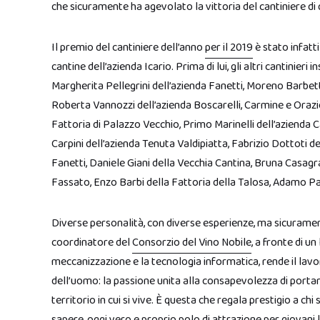
che sicuramente ha agevolato la vittoria del cantiniere di 
Il premio del cantiniere dell’anno
per il 2019
è stato infat
cantine dell’azienda Icario. Prima di lui, gli altri cantinieri
Margherita Pellegrini dell’azienda Fanetti, Moreno Barbetti
Roberta Vannozzi dell’azienda Boscarelli, Carmine e Orazi
Fattoria di Palazzo Vecchio, Primo Marinelli dell’azienda 
Carpini dell’azienda Tenuta Valdipiatta, Fabrizio Dottoti d
Fanetti, Daniele Giani della Vecchia Cantina, Bruna Casagr
Fassato, Enzo Barbi della Fattoria della Talosa, Adamo Pal
Diverse personalità, con diverse esperienze, ma sicuram
coordinatore del
Consorzio del Vino Nobile
, a fronte di u
meccanizzazione e la tecnologia informatica, rende il lav
dell’uomo: la passione unita alla consapevolezza di portare
territorio in cui si vive. È questa che regala prestigio a ch
sapere, oggi vero e proprio polo di attrazione per giovani l