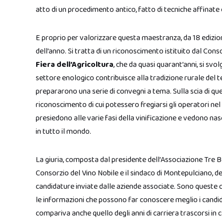
atto di un procedimento antico, fatto di tecniche affinate
E proprio per valorizzare questa maestranza, da 18 edizio
dell’anno. Si tratta di un riconoscimento istituito dal Con
Fiera dell’Agricoltura
, che da quasi quarant’anni, si svolg
settore enologico contribuisce alla tradizione rurale del te
prepararono una serie di convegni a tema. Sulla scia di que
riconoscimento di cui potessero fregiarsi gli operatori nel 
presiedono alle varie fasi della vinificazione e vedono nas
in tutto il mondo.
La giuria, composta dal presidente dell’Associazione Tre Ber
Consorzio del Vino Nobile e il sindaco di Montepulciano, dec
candidature inviate dalle aziende associate. Sono queste 
le informazioni che possono far conoscere meglio i candidati
compariva anche quello degli anni di carriera trascorsi in c