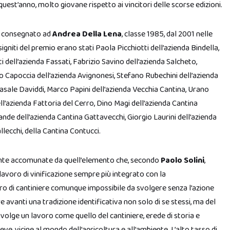
quest’anno, molto giovane rispetto ai vincitori delle scorse edizioni.
ti consegnato ad
Andrea Della Lena
, classe 1985, dal 2001 nelle
 insigniti del premio erano stati Paola Picchiotti dell’azienda Bindella,
 dell’azienda Fassati, Fabrizio Savino dell’azienda Salcheto,
o Capoccia dell’azienda Avignonesi, Stefano Rubechini dell’azienda
Casale Daviddi, Marco Papini dell’azienda Vecchia Cantina, Urano
ell’azienda Fattoria del Cerro, Dino Magi dell’azienda Cantina
ande dell’azienda Cantina Gattavecchi, Giorgio Laurini dell’azienda
lecchi, della Cantina Contucci.
ente accomunate da quell’elemento che, secondo
Paolo Solini
,
n lavoro di vinificazione sempre più integrato con la
oro di cantiniere comunque impossibile da svolgere senza l’azione
 avanti una tradizione identificativa non solo di se stessi, ma del
i svolge un lavoro come quello del cantiniere, erede di storia e
eve, vicine al mondo dell’agricoltura e all’ambiente. L’alto tasso di