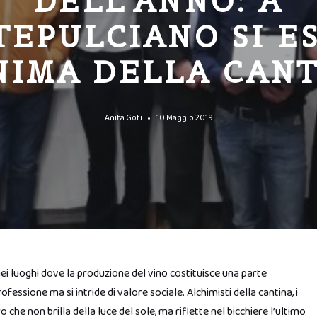
DELL’ANNO: A
EPULCIANO SI E
NIMA DELLA CAN
Anita Goti
10 Maggio 2019
nei luoghi dove la produzione del vino costituisce una parte
fessione ma si intride di valore sociale. Alchimisti della cantina, i
he non brilla della luce del sole, ma riflette nel bicchiere l’ultimo