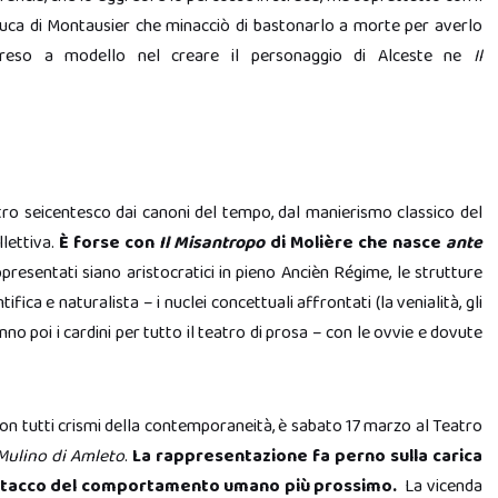
uca di Montausier che minacciò di bastonarlo a morte per averlo
reso a modello nel creare il personaggio di Alceste ne
Il
atro seicentesco dai canoni del tempo, dal manierismo classico del
llettiva.
È forse con
Il Misantropo
d
i Molière che nasce
ante
resentati siano aristocratici in pieno Ancièn Régime, le strutture
ca e naturalista – i nuclei concettuali affrontati (la venialità, gli
aranno poi i cardini per tutto il teatro di prosa – con le ovvie e dovute
on tutti crismi della contemporaneità, è sabato 17 marzo al Teatro
 Mulino di Amleto
.
La rappresentazione fa perno sulla carica
 distacco del comportamento umano più prossimo.
La vicenda