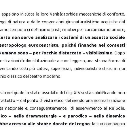
 appaiono in tutta la loro vanità: torbide meccaniche di conforto,
eggi di natura e dalle convenzioni giusnaturalistiche acquisite dal
diamo tempo o ci definiamo tristi, i motivi per cui cambiamo umore,
certo non serve analizzare i costumi di un assetto sociale
’antropologo eurocentrista, poiché finanche nei contesti
 umano sono – per l’occhio distaccato – visibilissime.
Dopo
ostrazioni d’odio istituzionale a cuor leggero, una strana forma di
tando tutti più cattivi, superficiali, individualisti e chiusi in noi
hio classico del teatro moderno.
to nel quale lo stato assoluto di Luigi XIV si sta solidificando non
rattutto – dal punto di vista etico, definendo una normalizzazione
ienza nazionale e, conseguentemente, di asservimento al Re Sole.
tico – nella drammaturgia – e parodico – nella dinamica
 ebbe accesso alle stanze dorate del regno
: la sua compagnia