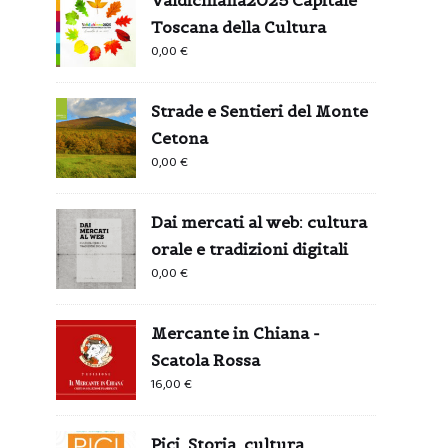
Toscana della Cultura
0,00
€
Strade e Sentieri del Monte
Cetona
0,00
€
Dai mercati al web: cultura
orale e tradizioni digitali
0,00
€
Mercante in Chiana -
Scatola Rossa
16,00
€
Pici. Storia, cultura,