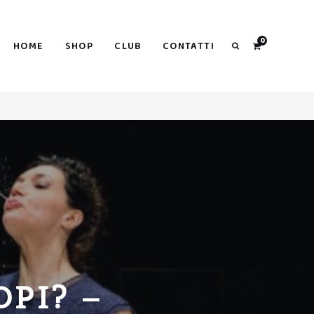
Search
0
HOME
SHOP
CLUB
CONTATTI
Search
PI? –