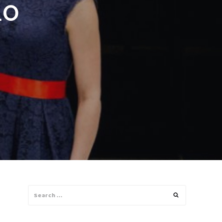
RO
Search
Search
for: