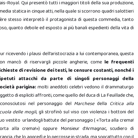
ais-Royal. Qui presentò tutti i maggiori titoli della sua produzione,
dia statica in cinque atti, nella quale si scorrono quadri salottieri
olière stesso interpretò il protagonista di questa commedia, tanto
so, quanto debole ed esposto ai più banali espedienti della vita di
ur ricevendo i plausi dell’aristocrazia a lui contemporanea, questa
on mancò di riservargli piccole angherie, come
le frequenti
ichieste di revisione dei testi, le censure costanti, nonché i
ipetuti attacchi d
a parte di singoli personaggi della
ocietà parigina:
molti aneddoti celebri vedono il drammaturgo
ggetto di espliciti affronti, come quello del duca di La Feuillade che,
iconosciutosi nel personaggio del
Marchese
della
Critica alla
cuola delle mogli
, gli strofinò sul viso con violenza i bottoni del
uo vestito urlandogli battute del personaggio ( «Torta alla crema!
orta alla crema!») oppure Monsieur d’Armagnac, scudiero di
rancia, che lo aggredì e lo percosse in strada, ma soprattutto con il