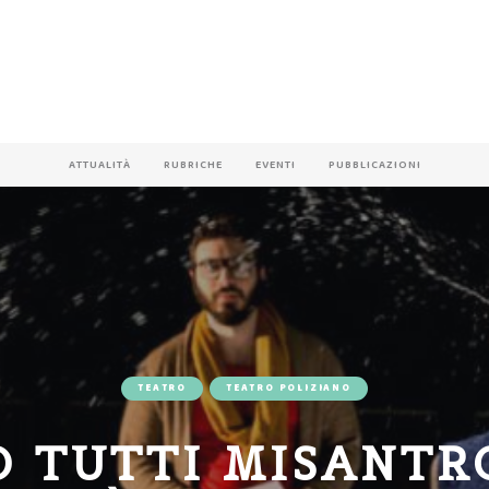
ATTUALITÀ
RUBRICHE
EVENTI
PUBBLICAZIONI
TEATRO
TEATRO POLIZIANO
O TUTTI MISANTRO