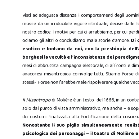
Visti ad adeguata distanza, i comportamenti degli uomini
mosse da un irriducibile vigore istintuale, decise dalle l
nostro codice. I motivi per cui ci arrabbiamo, per cui per
odiamo gli altri o concludiamo male storie d’amore.
Di 
esotico e lontano da noi, con la presbiopia dell
borghesi la vacuità e l’inconsistenza del paradigma
mesi di abbruttita campagna elettorale, di affronti e dim
anacoresi misantropica coinvolge tutti. Stiamo forse diven
stessi? Forse non farebbe male rispolverare qualche vecc
Il Misantropo
di Molière è un testo del 1666, in un contes
solo dal punto di vista amministrativo, ma anche – e sop
dei costumi finalizzata alla fortificazione della cosc
Nonostante il suo piglio simultaneamente realis
psicologica dei personaggi – il teatro di Molière