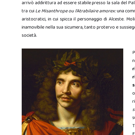
arrivò addirittura ad essere stabile presso la sala del Pal
tra cui
Le Misanthrope ou l’Atrabilaire amorex:
una comme
aristocratici, in cui spicca il personaggio di Alceste. M
inamovibile nella sua sicumera, tanto protervo e sussiego
società.
P
n
r
r
s
o
r
s
s
T
F