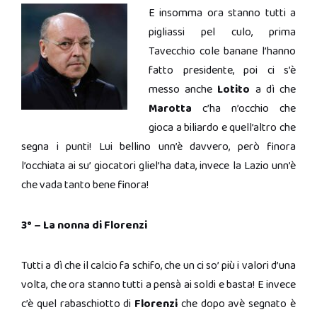
E insomma ora stanno tutti a
pigliassi pel culo, prima
Tavecchio cole banane l’hanno
fatto presidente, poi ci s’è
messo anche
Lotito
a dì che
Marotta
c’ha n’occhio che
gioca a biliardo e quell’altro che
segna i punti! Lui bellino unn’è davvero, però finora
l’occhiata ai su’ giocatori gliel’ha data, invece la Lazio unn’è
che vada tanto bene finora!
3° – La nonna di Florenzi
Tutti a dì che il calcio fa schifo, che un ci so’ più i valori d’una
volta, che ora stanno tutti a pensà ai soldi e basta! E invece
c’è quel rabaschiotto di
Florenzi
che dopo avè segnato è