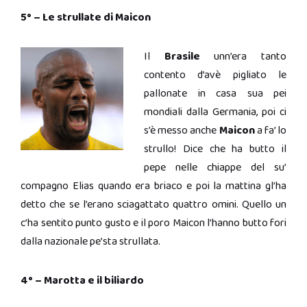
5° – Le strullate di Maicon
Il
Brasile
unn’era tanto
contento d’avè pigliato le
pallonate in casa sua pei
mondiali dalla Germania, poi ci
s’è messo anche
Maicon
a fa’ lo
strullo! Dice che ha butto il
pepe nelle chiappe del su’
compagno Elias quando era briaco e poi la mattina gl’ha
detto che se l’erano sciagattato quattro omini. Quello un
c’ha sentito punto gusto e il poro Maicon l’hanno butto fori
dalla nazionale pe’sta strullata.
4° – Marotta e il biliardo