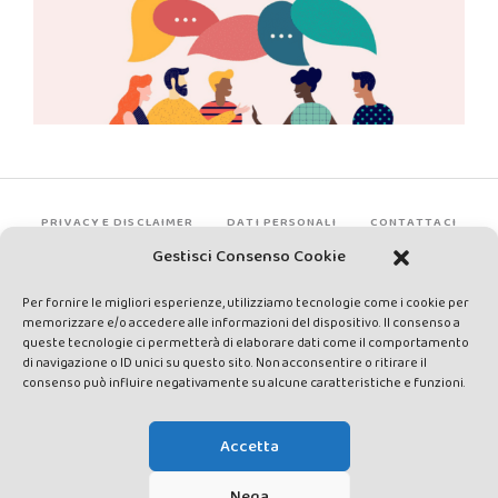
PRIVACY E DISCLAIMER
DATI PERSONALI
CONTATTACI
Gestisci Consenso Cookie
Per fornire le migliori esperienze, utilizziamo tecnologie come i cookie per
memorizzare e/o accedere alle informazioni del dispositivo. Il consenso a
queste tecnologie ci permetterà di elaborare dati come il comportamento
di navigazione o ID unici su questo sito. Non acconsentire o ritirare il
consenso può influire negativamente su alcune caratteristiche e funzioni.
Made by Avatar Web Communication © Copyright 2013-2026. All
rights reserved - Testata registrata presso il Tribunale di Siena con
Accetta
autorizzazione n°1 del 12/04/2014 - Direttrice Responsabile: Chiara
Cacace - E-mail: direzione@lavaldichiana.it - Editore: Valdichiana
Nega