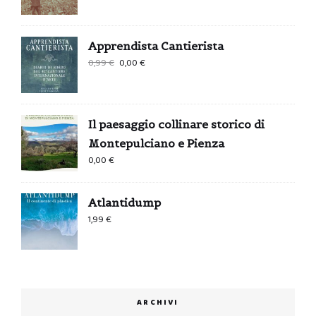
Apprendista Cantierista
Il
Il
0,99
€
0,00
€
prezzo
prezzo
originale
attuale
era:
è:
Il paesaggio collinare storico di
0,99 €.
0,00 €.
Montepulciano e Pienza
0,00
€
Atlantidump
1,99
€
ARCHIVI