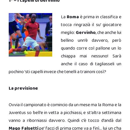
1° – I capelli di Gervinho
La
Roma
è prima in classifica e
tocca ringrazià il su’ giocatore
meglio:
Gervinho
, che anche lui
bellino unn’è davvero, però
quando corre col pallone un lo
chiappa mai nessuno! Sarà
anche il caso di tagliasseli un
pochino ‘sti capelli invece che tenelli a trainoni così?
La previsione
Ovvia il campionato è comincio da un mese ma la Roma e la
Juventus so bell’e in vetta a picchiassi, e st’altra settimana
vanno a riborniassi davvero. Quindi c’è tocco d’andà dal
Mago Falsetti
pe’ facci dì prima come va a finì… lui un c’ha