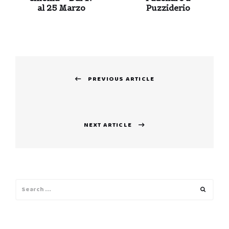
al 25 Marzo
Puzziderio
Navigazione
PREVIOUS ARTICLE
articoli
Previous
post:
NEXT ARTICLE
Next
post:
Search
Search
for: