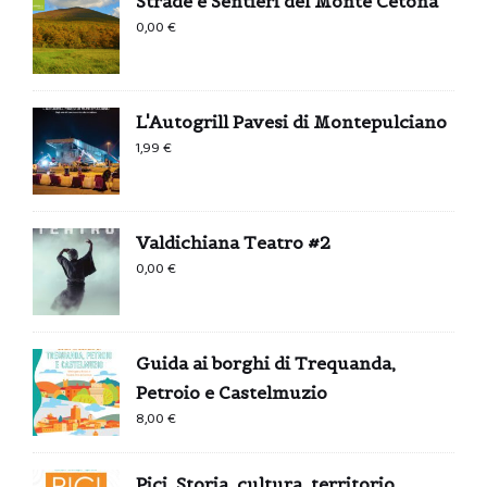
Strade e Sentieri del Monte Cetona
0,00
€
L'Autogrill Pavesi di Montepulciano
1,99
€
Valdichiana Teatro #2
0,00
€
Guida ai borghi di Trequanda,
Petroio e Castelmuzio
8,00
€
Pici. Storia, cultura, territorio