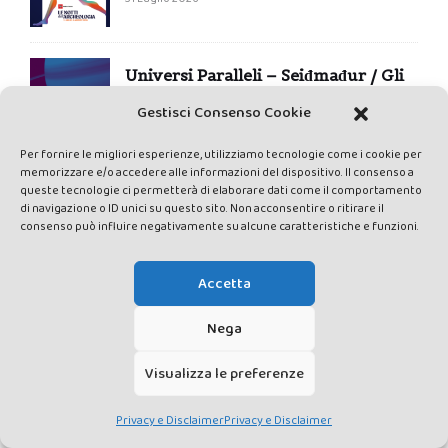
Universi Paralleli – Seiđmađur / Gli
sciamani della preistoria
Gestisci Consenso Cookie
27 Aprile 2026
Per fornire le migliori esperienze, utilizziamo tecnologie come i cookie per
memorizzare e/o accedere alle informazioni del dispositivo. Il consenso a
Universi Paralleli – Orientalismo /
queste tecnologie ci permetterà di elaborare dati come il comportamento
Arte sciamanica nella preistoria?
di navigazione o ID unici su questo sito. Non acconsentire o ritirare il
consenso può influire negativamente su alcune caratteristiche e funzioni.
16 Marzo 2026
Accetta
COLOPHON
Nega
Edizione Valdichiana Media Srl – P.IVA e C.F. 01377300528 – ROC
Visualizza le preferenze
n.24374 – Testata giornalistica registrata presso il Tribunale di Siena
con autorizzazione n°1 del 12/04/2014 – Sede legale Piazza Nazioni
Privacy e Disclaimer
Privacy e Disclaimer
Unite 10, 53049 Torrita di Siena (SI)