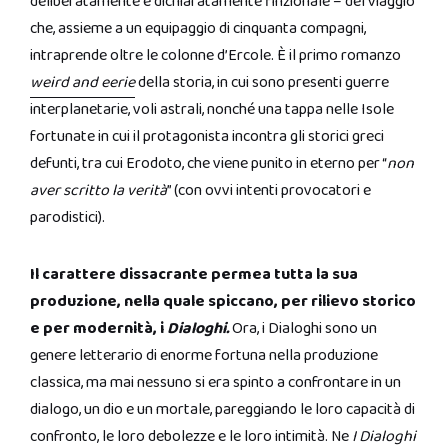
deliberatamente e dichiaratamente finzionale – del viaggio
che, assieme a un equipaggio di cinquanta compagni,
intraprende oltre le colonne d’Ercole. È il primo romanzo
weird
and eerie
della storia, in cui sono presenti guerre
interplanetarie, voli astrali, nonché una tappa nelle Isole
fortunate in cui il protagonista incontra gli storici greci
defunti, tra cui Erodoto, che viene punito in eterno per “
non
aver scritto la verità
” (con ovvi intenti provocatori e
parodistici).
Il carattere dissacrante permea tutta la sua
produzione, nella quale spiccano, per rilievo storico
e per modernità, i
Dialoghi.
Ora, i Dialoghi sono un
genere letterario di enorme fortuna nella produzione
classica, ma mai nessuno si era spinto a confrontare in un
dialogo, un dio e un mortale, pareggiando le loro capacità di
confronto, le loro debolezze e le loro intimità. Ne
I Dialoghi