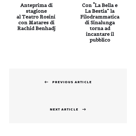
Anteprima di
Con “La Bella e
stagione
La Bestia” la
al Teatro Rosini
Filodrammatica
con Matares di
di Sinalunga
Rachid Benhadj
torna ad
incantare il
pubblico
Navigazione
PREVIOUS ARTICLE
articoli
Previous
post:
NEXT ARTICLE
Next
post: