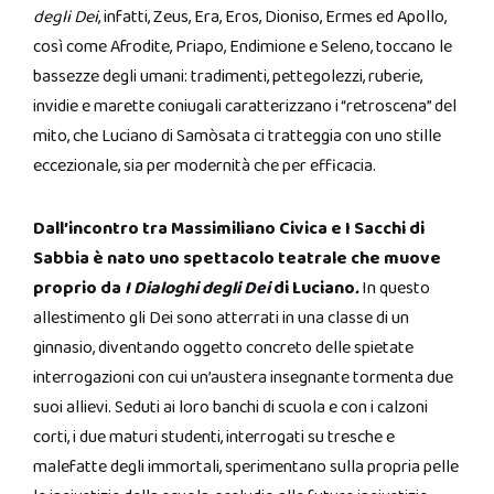
degli Dei
, infatti, Zeus, Era, Eros, Dioniso, Ermes ed Apollo,
così come Afrodite, Priapo, Endimione e Seleno, toccano le
bassezze degli umani: tradimenti, pettegolezzi, ruberie,
invidie e marette coniugali caratterizzano i “retroscena” del
mito, che Luciano di Samòsata ci tratteggia con uno stille
eccezionale, sia per modernità che per efficacia.
Dall’incontro tra Massimiliano Civica e I Sacchi di
Sabbia è nato uno spettacolo teatrale che muove
proprio da
I Dialoghi degli Dei
di Luciano
.
In questo
allestimento gli Dei sono atterrati in una classe di un
ginnasio, diventando oggetto concreto delle spietate
interrogazioni con cui un’austera insegnante tormenta due
suoi allievi. Seduti ai loro banchi di scuola e con i calzoni
corti, i due maturi studenti, interrogati su tresche e
malefatte degli immortali, sperimentano sulla propria pelle