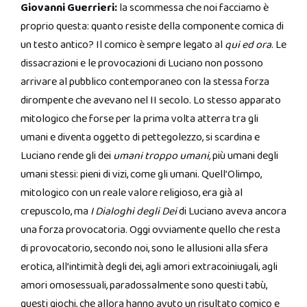
Giovanni Guerrieri:
la scommessa che noi facciamo è
proprio questa: quanto resiste della componente comica di
un testo antico? Il comico è sempre legato al
qui ed ora
. Le
dissacrazioni e le provocazioni di Luciano non possono
arrivare al pubblico contemporaneo con la stessa forza
dirompente che avevano nel II secolo. Lo stesso apparato
mitologico che forse per la prima volta atterra tra gli
umani e diventa oggetto di pettegolezzo, si scardina e
Luciano rende gli dei
umani troppo umani,
più umani degli
umani stessi: pieni di vizi, come gli umani. Quell’Olimpo,
mitologico con un reale valore religioso, era già al
crepuscolo, ma
I Dialoghi degli Dei
di Luciano aveva ancora
una forza provocatoria. Oggi ovviamente quello che resta
di provocatorio, secondo noi, sono le allusioni alla sfera
erotica, all’intimità degli dei, agli amori extracoiniugali, agli
amori omosessuali, paradossalmente sono questi tabù,
questi giochi, che allora hanno avuto un risultato comico e