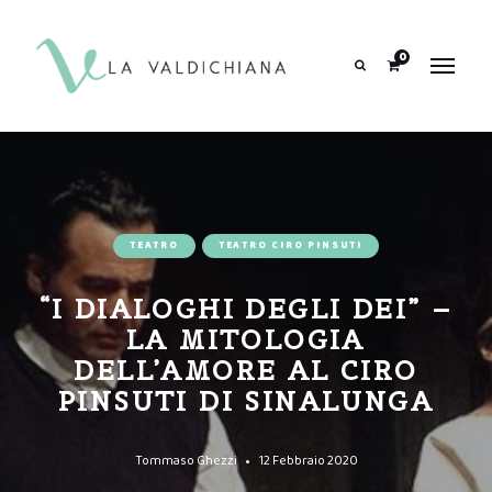
contenuto
0
Search
TEATRO
TEATRO CIRO PINSUTI
“I DIALOGHI DEGLI DEI” –
LA MITOLOGIA
DELL’AMORE AL CIRO
PINSUTI DI SINALUNGA
Tommaso Ghezzi
12 Febbraio 2020