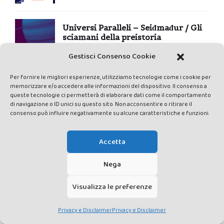
Universi Paralleli – Seiđmađur / Gli
sciamani della preistoria
27 Aprile 2026
Gestisci Consenso Cookie
Per fornire le migliori esperienze, utilizziamo tecnologie come i cookie per
Universi Paralleli – Orientalismo /
memorizzare e/o accedere alle informazioni del dispositivo. Il consenso a
Arte sciamanica nella preistoria?
queste tecnologie ci permetterà di elaborare dati come il comportamento
di navigazione o ID unici su questo sito. Non acconsentire o ritirare il
16 Marzo 2026
consenso può influire negativamente su alcune caratteristiche e funzioni.
Accetta
COLOPHON
Nega
Edizione Valdichiana Media Srl – P.IVA e C.F. 01377300528 – ROC
n.24374 – Testata giornalistica registrata presso il Tribunale di Siena
Visualizza le preferenze
con autorizzazione n°1 del 12/04/2014 – Sede legale Piazza Nazioni
Unite 10, 53049 Torrita di Siena (SI)
Privacy e Disclaimer
Privacy e Disclaimer