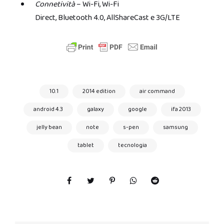
Connetività
– Wi-Fi, Wi-Fi
Direct, Bluetooth 4.0, AllShareCast e 3G/LTE
10.1
2014 edition
air command
android 4.3
galaxy
google
ifa 2013
jelly bean
note
s-pen
samsung
tablet
tecnologia