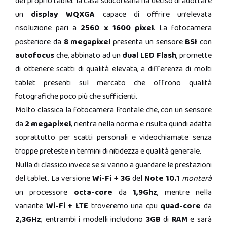
del proprio tablet la casa sudcoreana ha deciso di adottare
un
display WQXGA
capace di offrire un’elevata
risoluzione pari a
2560 x 1600 pixel
. La fotocamera
posteriore da
8 megapixel
presenta un sensore
BSI
con
autofocus
che, abbinato ad un
dual LED Flash
, promette
di ottenere scatti di qualità elevata, a differenza di molti
tablet presenti sul mercato che offrono qualità
fotografiche poco più che sufficienti.
Molto classica la fotocamera frontale che, con un sensore
da
2 megapixel
, rientra nella norma e risulta quindi adatta
soprattutto per scatti personali e videochiamate senza
troppe preteste in termini di nitidezza e qualità generale.
Nulla di classico invece se si vanno a guardare le prestazioni
del tablet. La versione
Wi-Fi + 3G
del
Note 10.1
monterà
un processore
octa-core
da
1,9Ghz
, mentre nella
variante
Wi-Fi + LTE
troveremo una cpu
quad-core
da
2,3GHz
; entrambi i modelli includono
3GB
di
RAM
e sarà