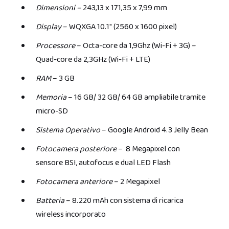
Dimensioni –
243,13 x 171,35 x 7,99 mm
Display
– WQXGA 10.1″ (2560 x 1600 pixel)
Processore
– Octa-core da 1,9Ghz (Wi-Fi + 3G) –
Quad-core da 2,3GHz (Wi-Fi + LTE)
RAM
– 3 GB
Memoria
– 16 GB/ 32 GB/ 64 GB ampliabile tramite
micro-SD
Sistema Operativo
– Google Android 4.3 Jelly Bean
Fotocamera posteriore
– 8 Megapixel con
sensore BSI, autofocus e dual LED Flash
Fotocamera anteriore
– 2 Megapixel
Batteria
– 8.220 mAh con sistema di ricarica
wireless incorporato