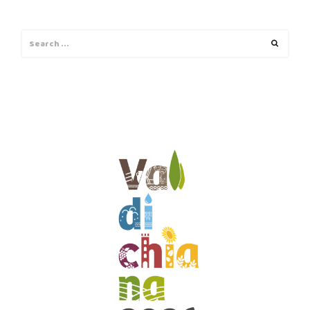
Search
Search
for: