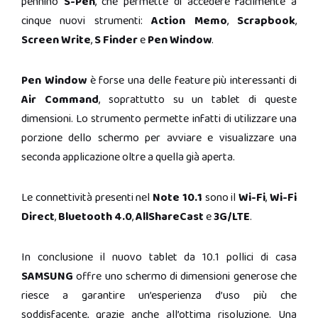
pennino
S-Pen
, che permette di accedere facilmente a
cinque nuovi strumenti:
Action Memo
,
Scrapbook
,
Screen
Write
,
S Finder
e
Pen
Window
.
Pen Window
è forse una delle feature più interessanti di
Air Command
, soprattutto su un tablet di queste
dimensioni. Lo strumento permette infatti di utilizzare una
porzione dello schermo per avviare e visualizzare una
seconda applicazione oltre a quella già aperta.
Le connettività presenti nel
Note 10.1
sono il
Wi-Fi
,
Wi-Fi
Direct
,
Bluetooth
4.0
,
AllShareCast
e
3G/LTE
.
In conclusione il nuovo tablet da 10.1 pollici di casa
SAMSUNG
offre uno schermo di dimensioni generose che
riesce a garantire un’esperienza d’uso più che
soddisfacente, grazie anche all’ottima risoluzione. Una