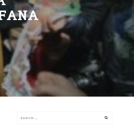
A
EFANA
Search
Search
for: