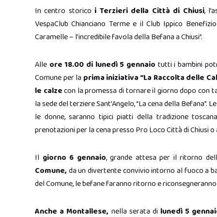
In centro storico
i Terzieri della Città di Chiusi
, l
VespaClub Chianciano Terme e il Club Ippico Benefizio
Caramelle – l’incredibile favola della Befana a Chiusi”.
Alle
ore 18.00 di lunedì 5 gennaio
tutti i bambini po
Comune per la
prima iniziativa “La Raccolta delle Ca
le calze
con la promessa di tornare il giorno dopo con tan
la sede del terziere Sant’Angelo, “La cena della Befana”. Le
le donne, saranno tipici piatti della tradizione tosc
prenotazioni per la cena presso Pro Loco Città di Chiusi
Il
giorno 6 gennaio
, grande attesa per il ritorno d
Comune,
da un divertente convivio intorno al fuoco a ba
del Comune, le befane faranno ritorno e riconsegneranno le c
Anche a Montallese,
nella serata di
lunedì 5 genna