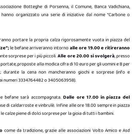
’associazione Botteghe di Porsenna, il Comune, Banca Vadichiana,
 hanno organizzato una serie di iniziative dal nome “Carbone o
tranno portare la propria calza rigorosamente vuota in piazza del
lze”;
le befane arriveranno intorno
alle ore 19.00 e ritireranno
te sorprese per i più piccoli.
Alle ore 20.00 si svolgerà
, presso
 portate, proposte alla modica cifra di 10 euro per gli uomini e 8 per
ana; durante la cena non mancheranno giochi e sorprese (info e
 o ai numeri 3334764482 o 3405063958).
elle befane sarà accompagnata.
Dalle ore 17.00 in piazza del
se di caldarroste e vinbrulè. Infine alle ore 18.00 sempre in piazza
alze piene di dolci sorprese per la gioia di tutti i bambini.
io
come da tradizione, grazie alle associazioni Volto Amico e Asd