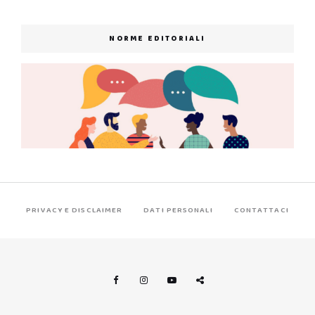
NORME EDITORIALI
PRIVACY E DISCLAIMER
DATI PERSONALI
CONTATTACI