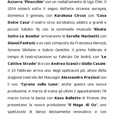
Azzurra
, “
Pinocchio
” con un riadattamento di Ugo Chiti. Il
2014 inizierà sotto il segno dell’arte circense europea,
domenica 5 gennaio, con
Karakasa Circus
con “
Casa
Dolce Casa
” il teatro circo acrobatico, adatto a grandi e
piccoli. Sabato 18, con la commedia musicale “
Risate
Sotto Le Bombe
” arriveranno le
Sorelle Marinetti
, con
Gianni
Fantoni
,
e un cast composto da Francesca Nerozzi,
Simone Sibillano e Gabrio Gentilini. Il primo febbraio è
tempo di teatro/canzone su Fabrizio De André, con “
Le
Cattive Strade
” di e con
Andrea Scanzi
e
Giulio Casale
.
Il 23 febbraio arriva uno degli spettacoli più attesi della
stagione teatrale del Mascagni:
Alessandro Preziosi
con
il suo “
Cyrano sulla Luna
“, anche questa una nuova
produzione. A marzo di scena gli ultimi 2 appuntamenti: l’8
marzo torna la danza con
Kaos Balletto
di Firenze che
presentano la nuova produzione “
Il Mago di Oz
“, uno
spettacolo di danza decisamente innovativo e con