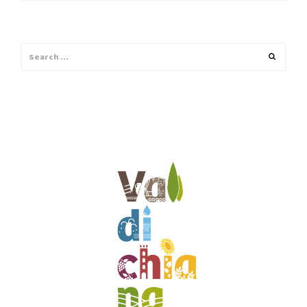
Search
Search
for: