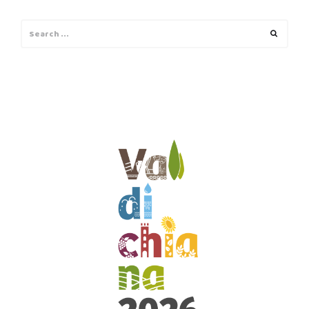
Search
Search
for: