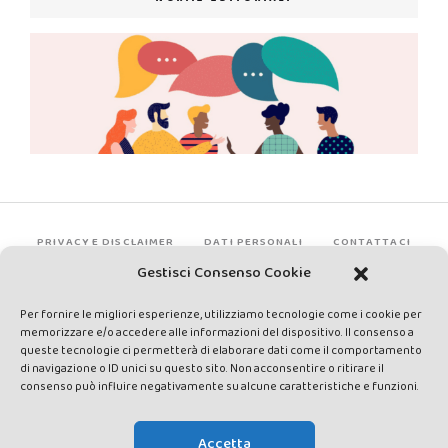
PRIVACY E DISCLAIMER
DATI PERSONALI
CONTATTACI
Gestisci Consenso Cookie
Per fornire le migliori esperienze, utilizziamo tecnologie come i cookie per
memorizzare e/o accedere alle informazioni del dispositivo. Il consenso a
queste tecnologie ci permetterà di elaborare dati come il comportamento
di navigazione o ID unici su questo sito. Non acconsentire o ritirare il
consenso può influire negativamente su alcune caratteristiche e funzioni.
Made by Avatar Web Communication © Copyright 2013-2026. All
rights reserved - Testata registrata presso il Tribunale di Siena con
Accetta
autorizzazione n°1 del 12/04/2014 - Direttrice Responsabile: Chiara