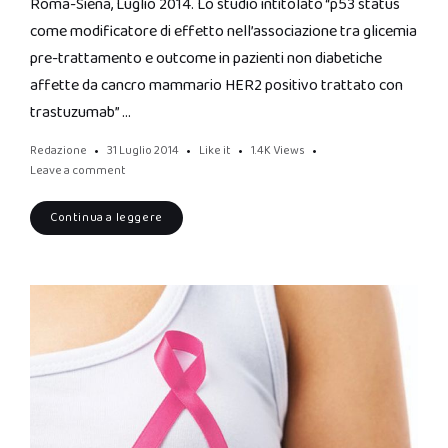
Roma-Siena, Luglio 2014. Lo studio intitolato “p53 status
come modificatore di effetto nell’associazione tra glicemia
pre-trattamento e outcome in pazienti non diabetiche
affette da cancro mammario HER2 positivo trattato con
trastuzumab” …
Redazione
31 Luglio 2014
Like it
1.4K
Views
Leave a comment
Continua a leggere