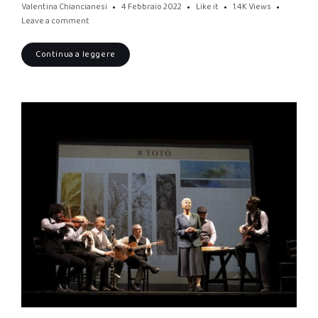
Valentina Chiancianesi
4 Febbraio 2022
Like it
1.4K
Views
Leave a comment
Continua a leggere