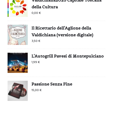
Valdichiana2025 Capitale Toscana
della Cultura
0,00
€
Il Ricettario dell'Aglione della
Valdichiana (versione digitale)
3,50
€
L'Autogrill Pavesi di Montepulciano
1,99
€
Passione Senza Fine
15,00
€