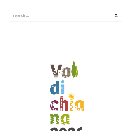
Search
Search
for: