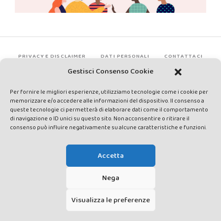
PRIVACY E DISCLAIMER
DATI PERSONALI
CONTATTACI
Gestisci Consenso Cookie
Per fornire le migliori esperienze, utilizziamo tecnologie come i cookie per
memorizzare e/o accedere alle informazioni del dispositivo. Il consenso a
queste tecnologie ci permetterà di elaborare dati come il comportamento
di navigazione o ID unici su questo sito. Non acconsentire o ritirare il
consenso può influire negativamente su alcune caratteristiche e funzioni.
Made by Avatar Web Communication © Copyright 2013-2026. All
rights reserved - Testata registrata presso il Tribunale di Siena con
Accetta
autorizzazione n°1 del 12/04/2014 - Direttrice Responsabile: Chiara
Cacace - E-mail: direzione@lavaldichiana.it - Editore: Valdichiana
Nega
Media Srl – P.IVA e C.F. 01377300528 –
amministrazione@lavaldichiana.it - Sede legale: Piazza Nazioni Unite
Visualizza le preferenze
10, Torrita di Siena (SI) - Iscrizione al Registro degli Operatori di
Comunicazione n.24374 del 24/03/2014