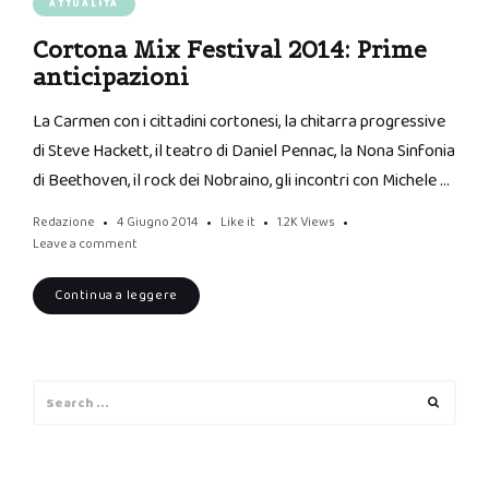
ATTUALITÀ
Cortona Mix Festival 2014: Prime
anticipazioni
La Carmen con i cittadini cortonesi, la chitarra progressive
di Steve Hackett, il teatro di Daniel Pennac, la Nona Sinfonia
di Beethoven, il rock dei Nobraino, gli incontri con Michele …
Redazione
4 Giugno 2014
Like it
1.2K
Views
Leave a comment
Continua a leggere
Search
Search
for: