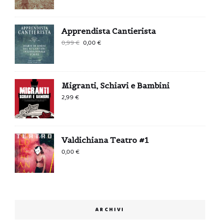
Apprendista Cantierista
Il
Il
0,99
€
0,00
€
prezzo
prezzo
originale
attuale
era:
è:
Migranti, Schiavi e Bambini
0,99 €.
0,00 €.
2,99
€
Valdichiana Teatro #1
0,00
€
ARCHIVI