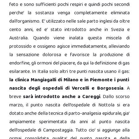
feto e sono sufficienti pochi respiri e quindi pochi secondi
perche’ la sostanza venga completamente eliminata
dall’organismo. E’ utilizzato nelle sale parto inglesi da oltre
cento anni, ed e’ stato introdotto anche in Svezia e
Australia. Quando viene inalata questa miscela di
protossido e ossigeno agisce immediatamente, alleviando
la sensazione dolorosa e favorisce la produzione di
endorfine, gli ormoni del piacere, da qui la definizione di gas
esilarante. In Italia solo altri tre punti nascita usano il gas:
la clinica Mangiagalli di Milano e in Piemonte i punti
nascita degli ospedali di Vercelli e Borgosesia
. A
breve
sarà introdotto anche a Careggi
. Dallo scorso
marzo, il punto nascita dell’ospedale di Nottola si era
dotato anche della tecnica di parto-analgesia epidurale, gia’
ampiamente sperimentata da anni al punto nascita
dell’ospedale di Campostaggia. Tutto cio’ si aggiunge alla
ormai consolidata qualita’ del punto nascita e della