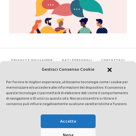
PRIVACY E DISCLAIMER
DATI PERSONALI
CONTATTACI
Gestisci Consenso Cookie
Per fornire le migliori esperienze, utilizziamo tecnologie come i cookie per
memorizzare e/o accedere alle informazioni del dispositivo. Il consenso a
queste tecnologie ci permetterà di elaborare dati come il comportamento
di navigazione o ID unici su questo sito. Non acconsentire o ritirare il
consenso può influire negativamente su alcune caratteristiche e funzioni.
Made by Avatar Web Communication © Copyright 2013-2026. All
rights reserved - Testata registrata presso il Tribunale di Siena con
Accetta
autorizzazione n°1 del 12/04/2014 - Direttrice Responsabile: Chiara
Cacace - E-mail: direzione@lavaldichiana.it - Editore: Valdichiana
Nega
Media Srl – P.IVA e C.F. 01377300528 –