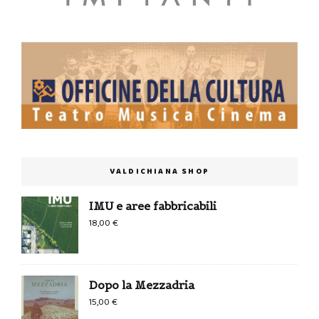
VALDICHIANA SHOP
IMU e aree fabbricabili
18,00
€
Dopo la Mezzadria
15,00
€