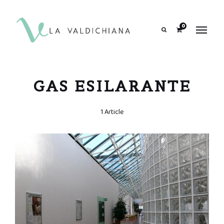
contenuto
0
Search
GAS ESILARANTE
1 Article