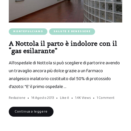
MONTEPULCIANO
SALUTE E BENESSERE
A Nottola il parto è indolore con il
“gas esilarante”
All’ospedale di Nottola si può scegliere di partorire avendo
un travaglio ancora più dolce grazie a un farmaco
analgesico inalatorio costituito dal 50% di protossido
d’azoto: “E’ il primo ospedale …
Redazione
14 Agosto 2013
Like it
1.4K
Views
1 Comment
Continua a leggere