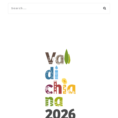
Search
Search
for: