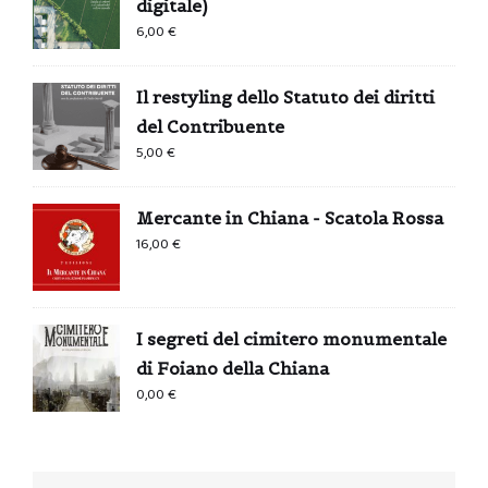
digitale)
6,00
€
Il restyling dello Statuto dei diritti
del Contribuente
5,00
€
Mercante in Chiana - Scatola Rossa
16,00
€
I segreti del cimitero monumentale
di Foiano della Chiana
0,00
€