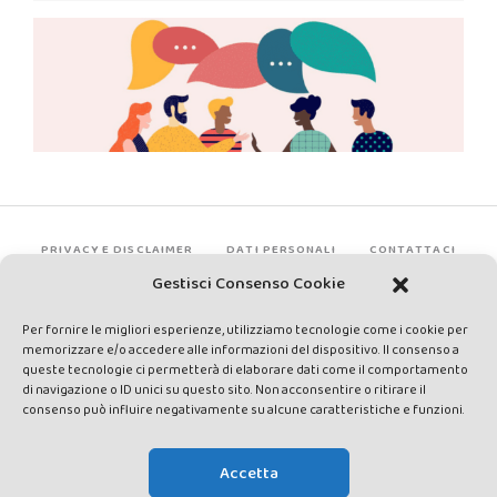
PRIVACY E DISCLAIMER
DATI PERSONALI
CONTATTACI
Gestisci Consenso Cookie
Per fornire le migliori esperienze, utilizziamo tecnologie come i cookie per
memorizzare e/o accedere alle informazioni del dispositivo. Il consenso a
queste tecnologie ci permetterà di elaborare dati come il comportamento
di navigazione o ID unici su questo sito. Non acconsentire o ritirare il
consenso può influire negativamente su alcune caratteristiche e funzioni.
Made by Avatar Web Communication © Copyright 2013-2026. All
rights reserved - Testata registrata presso il Tribunale di Siena con
Accetta
autorizzazione n°1 del 12/04/2014 - Direttrice Responsabile: Chiara