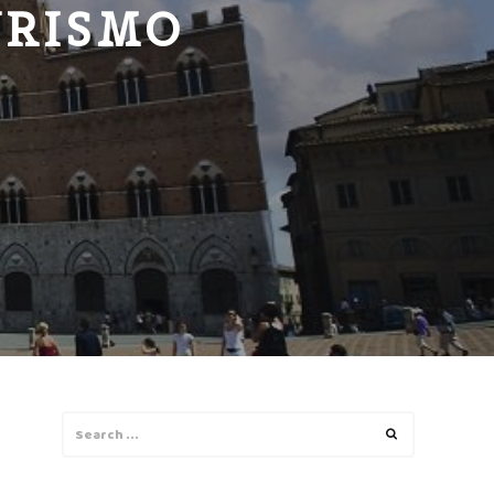
URISMO
Search
Search
for: