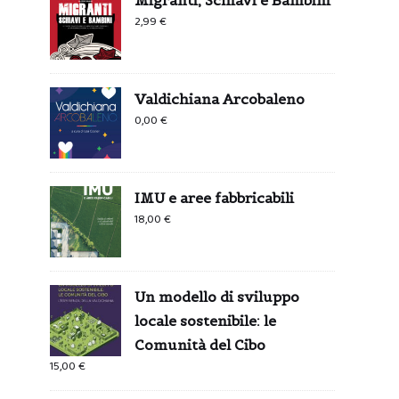
2,99
€
Valdichiana Arcobaleno
0,00
€
IMU e aree fabbricabili
18,00
€
Un modello di sviluppo
locale sostenibile: le
Comunità del Cibo
15,00
€