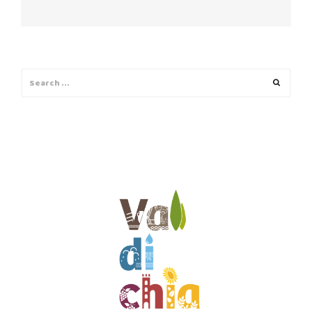
Search
Search
for: