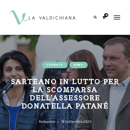
contenuto
0
Search
CRONACA
NEWS
SARTEANO IN LUTTO PER
LA SCOMPARSA
DELL’ASSESSORE
DONATELLA PATANÉ
Redazione
18 Settembre 2020