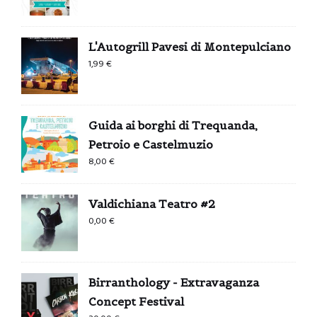
L'Autogrill Pavesi di Montepulciano
1,99
€
Guida ai borghi di Trequanda,
Petroio e Castelmuzio
8,00
€
Valdichiana Teatro #2
0,00
€
Birranthology - Extravaganza
Concept Festival