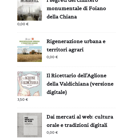
monumentale di Foiano
della Chiana
0,00
€
Rigenerazione urbana e
territori agrari
0,00
€
Il Ricettario dell'Aglione
della Valdichiana (versione
digitale)
3,50
€
Dai mercati al web: cultura
orale e tradizioni digitali
0,00
€