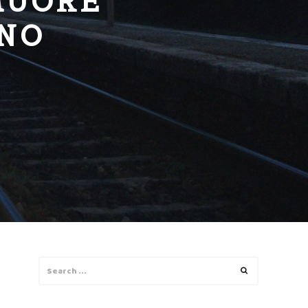
MUORE
ENO
Search
Search
for: