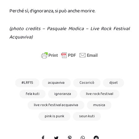
Perché sì, d’ignoranza, si può anche morire.
(photo credits – Pasquale Modica – Live Rock Festival
Acquaviva)
#LRF15
acquaviva
Cocoricò
djset
fela kuti
ignoranza
live rock festival
live rock festival acquaviva
musica
pink is punk
seun kuti