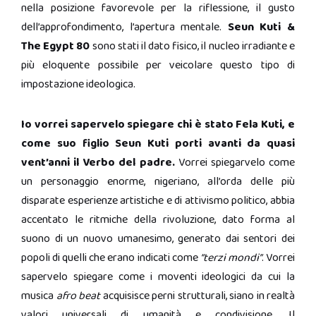
nella posizione favorevole per la riflessione, il gusto
dell’approfondimento, l’apertura mentale.
Seun Kuti &
The Egypt 80
sono stati il dato fisico, il nucleo irradiante e
più eloquente possibile per veicolare questo tipo di
impostazione ideologica.
Io vorrei sapervelo spiegare chi è stato Fela Kuti, e
come suo figlio Seun Kuti porti avanti da quasi
vent’anni il Verbo del padre.
Vorrei spiegarvelo come
un personaggio enorme, nigeriano, all’orda delle più
disparate esperienze artistiche e di attivismo politico, abbia
accentato le ritmiche della rivoluzione, dato forma al
suono di un nuovo umanesimo, generato dai sentori dei
popoli di quelli che erano indicati come
“terzi mondi”
. Vorrei
sapervelo spiegare come i moventi ideologici da cui la
musica
afro beat
acquisisce perni strutturali, siano in realtà
valori universali di umanità e condivisione. Il