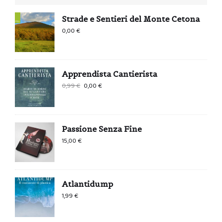
Strade e Sentieri del Monte Cetona
0,00
€
Apprendista Cantierista
Il
Il
0,99
€
0,00
€
prezzo
prezzo
originale
attuale
era:
è:
Passione Senza Fine
0,99 €.
0,00 €.
15,00
€
Atlantidump
1,99
€