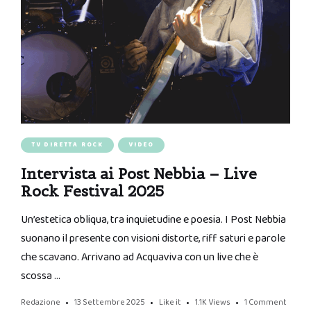
TV DIRETTA ROCK
VIDEO
Intervista ai Post Nebbia – Live
Rock Festival 2025
Un’estetica obliqua, tra inquietudine e poesia. I Post Nebbia
suonano il presente con visioni distorte, riff saturi e parole
che scavano. Arrivano ad Acquaviva con un live che è
scossa …
Redazione
13 Settembre 2025
Like it
1.1K
Views
1 Comment