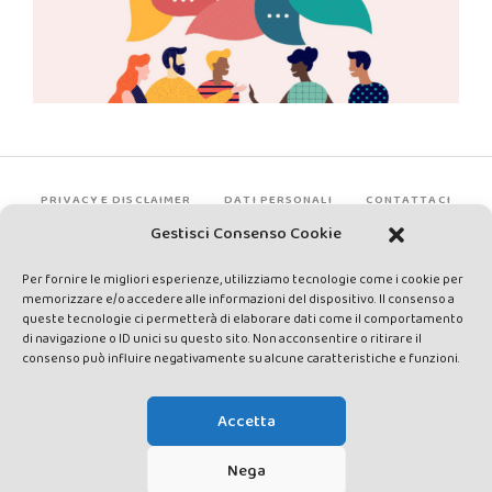
PRIVACY E DISCLAIMER
DATI PERSONALI
CONTATTACI
Gestisci Consenso Cookie
Per fornire le migliori esperienze, utilizziamo tecnologie come i cookie per
memorizzare e/o accedere alle informazioni del dispositivo. Il consenso a
queste tecnologie ci permetterà di elaborare dati come il comportamento
di navigazione o ID unici su questo sito. Non acconsentire o ritirare il
consenso può influire negativamente su alcune caratteristiche e funzioni.
Made by Avatar Web Communication © Copyright 2013-2026. All
rights reserved - Testata registrata presso il Tribunale di Siena con
Accetta
autorizzazione n°1 del 12/04/2014 - Direttrice Responsabile: Chiara
Cacace - E-mail: direzione@lavaldichiana.it - Editore: Valdichiana
Nega
Media Srl – P.IVA e C.F. 01377300528 –