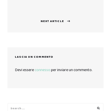
articoli
Previous
post:
NEXT ARTICLE
Next
post:
LASCIA UN COMMENTO
Devi essere
connesso
per inviare un commento.
Search
Search
for: