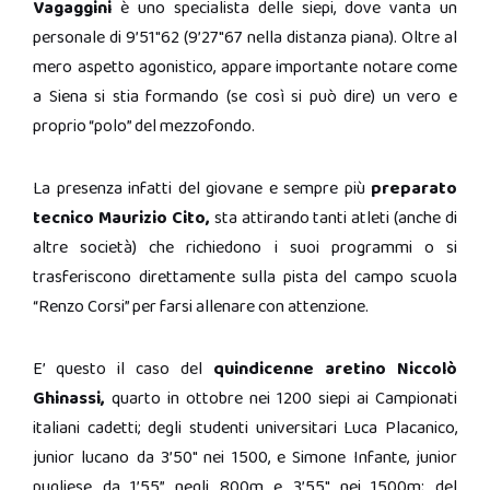
Vagaggini
è uno specialista delle siepi, dove vanta un
personale di 9’51″62 (9’27″67 nella distanza piana). Oltre al
mero aspetto agonistico, appare importante notare come
a Siena si stia formando (se così si può dire) un vero e
proprio “polo” del mezzofondo.
La presenza infatti del giovane e sempre più
preparato
tecnico Maurizio Cito,
sta attirando tanti atleti (anche di
altre società) che richiedono i suoi programmi o si
trasferiscono direttamente sulla pista del campo scuola
“Renzo Corsi” per farsi allenare con attenzione.
E’ questo il caso del
quindicenne aretino Niccolò
Ghinassi,
quarto in ottobre nei 1200 siepi ai Campionati
italiani cadetti; degli studenti universitari Luca Placanico,
junior lucano da 3’50″ nei 1500, e Simone Infante, junior
pugliese da 1’55” negli 800m e 3’55″ nei 1500m; del