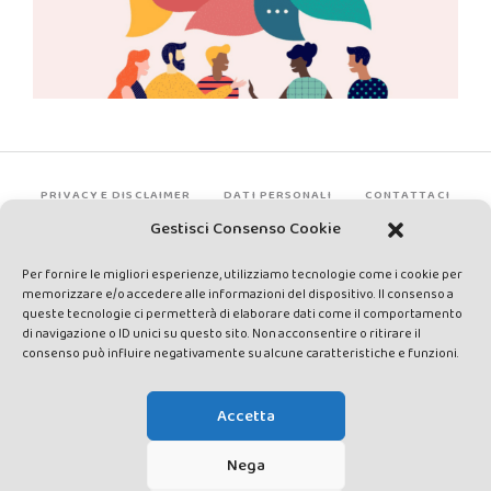
PRIVACY E DISCLAIMER
DATI PERSONALI
CONTATTACI
Gestisci Consenso Cookie
Per fornire le migliori esperienze, utilizziamo tecnologie come i cookie per
memorizzare e/o accedere alle informazioni del dispositivo. Il consenso a
queste tecnologie ci permetterà di elaborare dati come il comportamento
di navigazione o ID unici su questo sito. Non acconsentire o ritirare il
consenso può influire negativamente su alcune caratteristiche e funzioni.
Made by Avatar Web Communication © Copyright 2013-2026. All
rights reserved - Testata registrata presso il Tribunale di Siena con
Accetta
autorizzazione n°1 del 12/04/2014 - Direttrice Responsabile: Chiara
Cacace - E-mail: direzione@lavaldichiana.it - Editore: Valdichiana
Nega
Media Srl – P.IVA e C.F. 01377300528 –