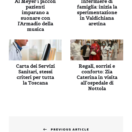
Al Meyer i piccoli
Infermiere di
pazienti
famiglia: inizia la
imparano a
sperimentazione
suonare con
in Valdichiana
l’Armadio della
aretina
musica
Carta dei Servizi
Regali, sorrisi e
Sanitari, stessi
conforto: Zia
criteri per tutta
Caterina in visita
la Toscana
all’ospedale di
Nottola
Navigazione
PREVIOUS ARTICLE
articoli