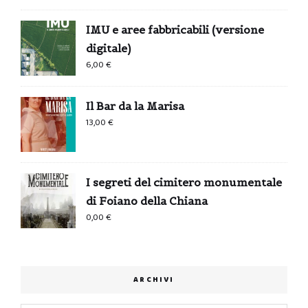
IMU e aree fabbricabili (versione
digitale)
6,00
€
Il Bar da la Marisa
13,00
€
I segreti del cimitero monumentale
di Foiano della Chiana
0,00
€
ARCHIVI