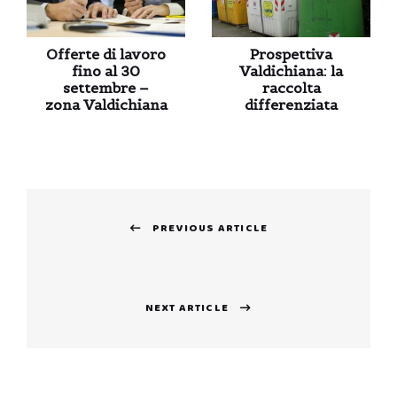
Offerte di lavoro
Prospettiva
fino al 30
Valdichiana: la
settembre –
raccolta
zona Valdichiana
differenziata
Navigazione
PREVIOUS ARTICLE
articoli
Previous
post:
NEXT ARTICLE
Next
post: