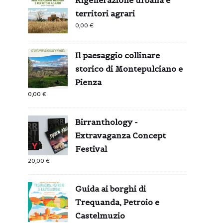
territori agrari
0,00
€
Il paesaggio collinare
storico di Montepulciano e
Pienza
0,00
€
Birranthology -
Extravaganza Concept
Festival
20,00
€
Guida ai borghi di
Trequanda, Petroio e
Castelmuzio