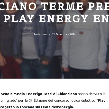
CIANO TERME PR
 PLAY ENERGY E
Redazione
24 Dicembre 2014
a
Scuola media Federigo Tozzi di Chianciano
hanno ricevuto la
i I grado” per la XI Edizione del concorso ludico didattico ‘
‘Play
progetto in Toscana sul tema dell’energia.