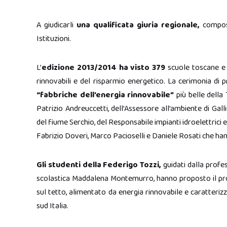
A giudicarli
una qualificata giuria regionale,
compost
Istituzioni.
L’
edizione 2013/2014 ha visto 379
scuole toscane e c
rinnovabili e del risparmio energetico. La cerimonia di 
“fabbriche dell’energia rinnovabile”
più belle della
Patrizio Andreuccetti, dell’Assessore all’ambiente di Gall
del fiume Serchio, del Responsabile impianti idroelettrici 
Fabrizio Doveri, Marco Pacioselli e Daniele Rosati che hann
Gli studenti della Federigo Tozzi,
guidati dalla prof
scolastica Maddalena Montemurro, hanno proposto il p
sul tetto, alimentato da energia rinnovabile e caratterizza
sud Italia.