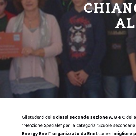
CHIAN
AL
Gli studenti delle
classi seconde sezione A, B e C
dell
“Menzione Speciale” per la categoria “Scuole secondarie d
Energy Enel”
,
organizzato da Enel
, come il
migliore 