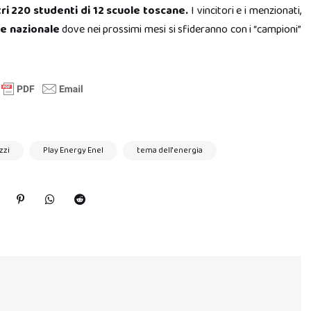
i 220 studenti di 12 scuole toscane.
I vincitori e i menzionati,
le nazionale
dove nei prossimi mesi si sfideranno con i “campioni”
zzi
Play Energy Enel
tema dell'energia