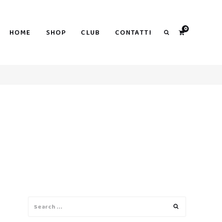
0
HOME
SHOP
CLUB
CONTATTI
Search
I
Search
Search
for: