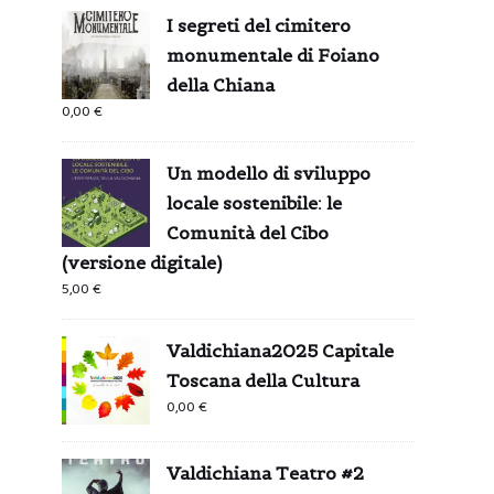
I segreti del cimitero
monumentale di Foiano
della Chiana
0,00
€
Un modello di sviluppo
locale sostenibile: le
Comunità del Cibo
(versione digitale)
5,00
€
Valdichiana2025 Capitale
Toscana della Cultura
0,00
€
Valdichiana Teatro #2