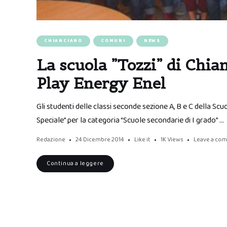
CHIANCIANO
COMUNI
NEWS
La scuola ”Tozzi” di Chi
Play Energy Enel
Gli studenti delle classi seconde sezione A, B e C della S
Speciale” per la categoria “Scuole secondarie di I grado” …
Redazione
24 Dicembre 2014
Like it
1K
Views
Leave a co
Continua a leggere