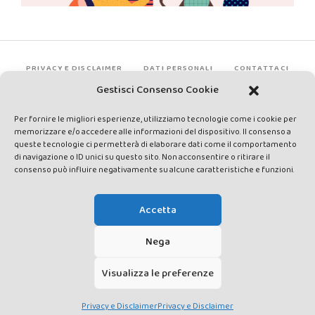
PRIVACY E DISCLAIMER
DATI PERSONALI
CONTATTACI
Gestisci Consenso Cookie
Per fornire le migliori esperienze, utilizziamo tecnologie come i cookie per
memorizzare e/o accedere alle informazioni del dispositivo. Il consenso a
queste tecnologie ci permetterà di elaborare dati come il comportamento
di navigazione o ID unici su questo sito. Non acconsentire o ritirare il
consenso può influire negativamente su alcune caratteristiche e funzioni.
Made by Avatar Web Communication © Copyright 2013-2026. All
rights reserved - Testata registrata presso il Tribunale di Siena con
Accetta
autorizzazione n°1 del 12/04/2014 - Direttrice Responsabile: Chiara
Cacace - E-mail: direzione@lavaldichiana.it - Editore: Valdichiana
Nega
Media Srl – P.IVA e C.F. 01377300528 –
amministrazione@lavaldichiana.it - Sede legale: Piazza Nazioni Unite
Visualizza le preferenze
10, Torrita di Siena (SI) - Iscrizione al Registro degli Operatori di
Comunicazione n.24374 del 24/03/2014
Privacy e Disclaimer
Privacy e Disclaimer