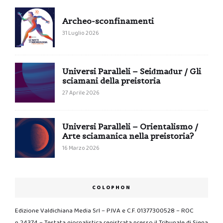
Archeo-sconfinamenti
31 Luglio 2026
Universi Paralleli – Seiđmađur / Gli
sciamani della preistoria
27 Aprile 2026
Universi Paralleli – Orientalismo /
Arte sciamanica nella preistoria?
16 Marzo 2026
COLOPHON
Edizione Valdichiana Media Srl – P.IVA e C.F. 01377300528 – ROC
n.24374 – Testata giornalistica registrata presso il Tribunale di Siena