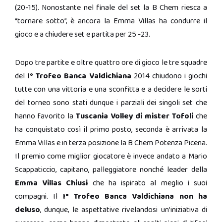
(20-15). Nonostante nel finale del set la B Chem riesca a
“tornare sotto”, è ancora la Emma Villas ha condurre il
gioco e a chiudere set e partita per 25 -23.
Dopo tre partite e oltre quattro ore di gioco le tre squadre
del
I° Trofeo Banca Valdichiana
2014 chiudono i giochi
tutte con una vittoria e una sconfitta e a decidere le sorti
del torneo sono stati dunque i parziali dei singoli set che
hanno favorito la
Tuscania Volley di mister Tofoli
che
ha conquistato così il primo posto, seconda è arrivata la
Emma Villas e in terza posizione la B Chem Potenza Picena.
Il premio come miglior giocatore è invece andato a Mario
Scappaticcio, capitano, palleggiatore nonché leader della
Emma Villas Chiusi
che ha ispirato al meglio i suoi
compagni. Il
I° Trofeo Banca Valdichiana non ha
deluso
, dunque, le aspettative rivelandosi un’iniziativa di