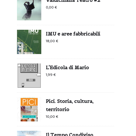
0,00
€
IMU e aree fabbricabili
18,00
€
L'Edicola di Mario
1,99
€
Pici. Storia, cultura,
territorio
10,00
€
Il Tempo Condiviso