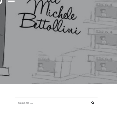
O –
Search
Search
for: