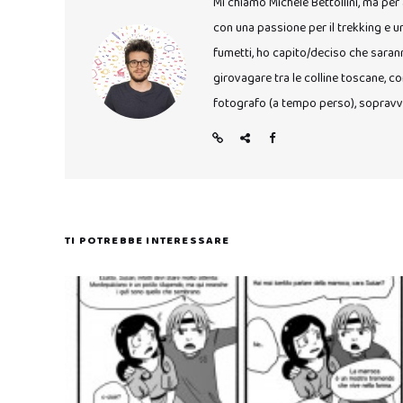
Mi chiamo Michele Bettollini, ma pe
con una passione per il trekking e u
fumetti, ho capito/deciso che sarann
girovagare tra le colline toscane, con
fotografo (a tempo perso), sopravviv
TI POTREBBE INTERESSARE