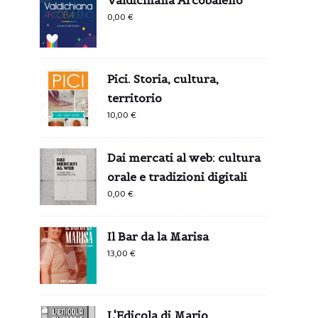
0,00
€
Pici. Storia, cultura,
territorio
10,00
€
Dai mercati al web: cultura
orale e tradizioni digitali
0,00
€
Il Bar da la Marisa
13,00
€
L'Edicola di Mario