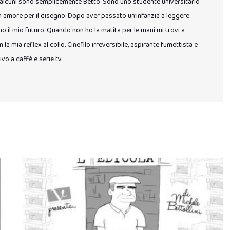
r alcuni sono semplicemente Betto. Sono uno studente universitario
n amore per il disegno. Dopo aver passato un’infanzia a leggere
o il mio futuro. Quando non ho la matita per le mani mi trovi a
 la mia reflex al collo. Cinefilo irreversibile, aspirante fumettista e
o a caffè e serie tv.