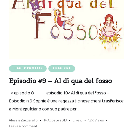
LIBRI E FUMETTI
RUBRICHE
Episodio #9 – Al di qua del fosso
< episodio 8 episodio 10> Al di qua del fosso –
Episodio n.9 Sophie è una ragazza ticinese che si trasferisce
a Montepulciano con suo padre per …
Alessia Zuccarello
14 Agosto 2013
Like it
1.2K
Views
Leave a comment