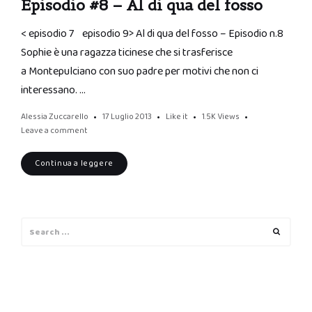
Episodio #8 – Al di qua del fosso
< episodio 7 episodio 9> Al di qua del fosso – Episodio n.8
Sophie è una ragazza ticinese che si trasferisce
a Montepulciano con suo padre per motivi che non ci
interessano. …
Alessia Zuccarello
17 Luglio 2013
Like it
1.5K
Views
Leave a comment
Continua a leggere
Search
Search
for: