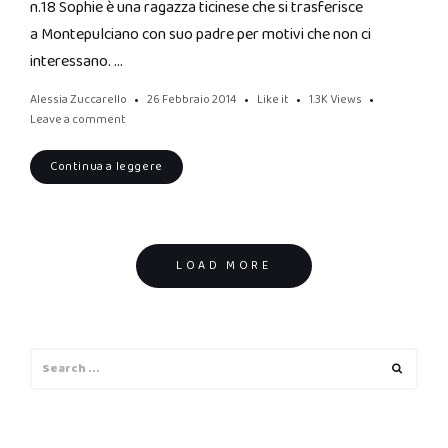
n.18 Sophie è una ragazza ticinese che si trasferisce
a Montepulciano con suo padre per motivi che non ci
interessano. …
Alessia Zuccarello
26 Febbraio 2014
Like it
1.3K
Views
Leave a comment
Continua a leggere
Posts
LOAD MORE
navigation
Search
Search
for: