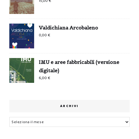
15,00
€
Valdichiana Arcobaleno
0,00
€
IMU e aree fabbricabili (versione
digitale)
6,00
€
ARCHIVI
Archivi