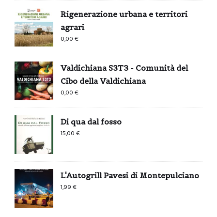
Rigenerazione urbana e territori
agrari
0,00
€
Valdichiana S3T3 - Comunità del
Cibo della Valdichiana
0,00
€
Di qua dal fosso
15,00
€
L'Autogrill Pavesi di Montepulciano
1,99
€