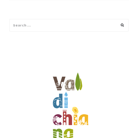
Search
Search
for: