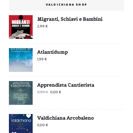
VALDICHIANA SHOP
Migranti, Schiavi e Bambini
2,99
€
Atlantidump
1,99
€
Apprendista Cantierista
Il
Il
0,99
€
0,00
€
prezzo
prezzo
originale
attuale
era:
è:
Valdichiana Arcobaleno
0,99 €.
0,00 €.
0,00
€