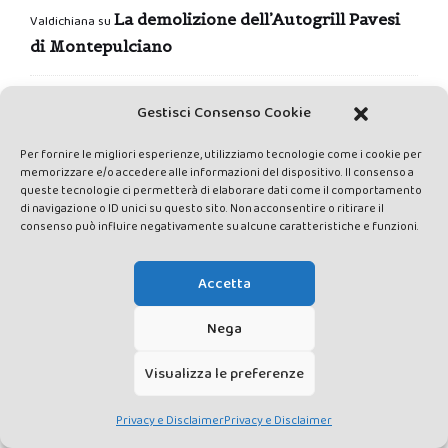
La demolizione dell’Autogrill Pavesi
Valdichiana
su
di Montepulciano
Terre degli Angeli: oltre il velo del gioco di ruolo dal vivo - La
Gestisci Consenso Cookie
Tempo di Circo, tempo di Festa di
Valdichiana
su
Carnevale
Per fornire le migliori esperienze, utilizziamo tecnologie come i cookie per
memorizzare e/o accedere alle informazioni del dispositivo. Il consenso a
queste tecnologie ci permetterà di elaborare dati come il comportamento
di navigazione o ID unici su questo sito. Non acconsentire o ritirare il
Un nuovo
The Miyawaki Method | Collettivo Rewild Sicily
su
consenso può influire negativamente su alcune caratteristiche e funzioni.
progetto di forestazione urbana a
Montepulciano Stazione
Accetta
Una
La festa di fine Ramadan a Sinalunga - Alessio Banini
su
Nega
cena per conoscersi: il Ramadan della comunità
Visualizza le preferenze
islamica di Sinalunga
Privacy e Disclaimer
Privacy e Disclaimer
Pratiche di dialogo interculturale: il Ricettario di Comunità a Torrita