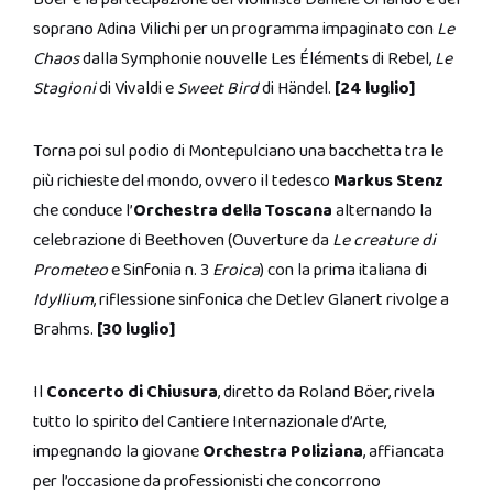
soprano Adina Vilichi per un programma impaginato con
Le
Chaos
dalla Symphonie nouvelle Les Éléments di Rebel,
Le
Stagioni
di Vivaldi e
Sweet Bird
di Händel.
[24 luglio]
Torna poi sul podio di Montepulciano una bacchetta tra le
più richieste del mondo, ovvero il tedesco
Markus Stenz
che conduce l’
Orchestra della Toscana
alternando la
celebrazione di Beethoven (Ouverture da
Le creature di
Prometeo
e Sinfonia n. 3
Eroica
) con la prima italiana di
Idyllium
, riflessione sinfonica che Detlev Glanert rivolge a
Brahms.
[30 luglio]
Il
Concerto di Chiusura
, diretto da Roland Böer, rivela
tutto lo spirito del Cantiere Internazionale d’Arte,
impegnando la giovane
Orchestra Poliziana
, affiancata
per l’occasione da professionisti che concorrono