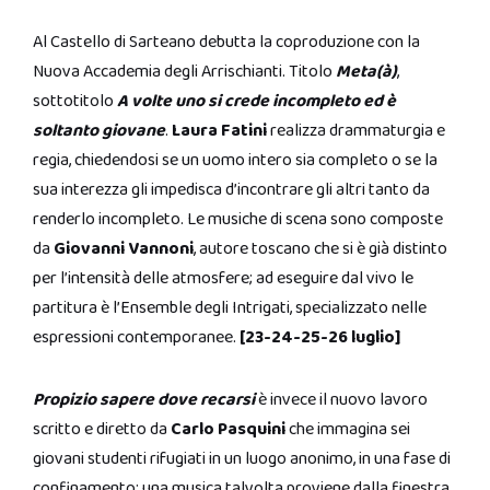
Al Castello di Sarteano debutta la coproduzione con la
Nuova Accademia degli Arrischianti. Titolo
Meta(à)
,
sottotitolo
A volte uno si crede incompleto ed è
soltanto giovane
.
Laura Fatini
realizza drammaturgia e
regia, chiedendosi se un uomo intero sia completo o se la
sua interezza gli impedisca d’incontrare gli altri tanto da
renderlo incompleto. Le musiche di scena sono composte
da
Giovanni Vannoni
, autore toscano che si è già distinto
per l’intensità delle atmosfere; ad eseguire dal vivo le
partitura è l’Ensemble degli Intrigati, specializzato nelle
espressioni contemporanee.
[23-24-25-26 luglio]
Propizio sapere dove recarsi
è invece il nuovo lavoro
scritto e diretto da
Carlo Pasquini
che immagina sei
giovani studenti rifugiati in un luogo anonimo, in una fase di
confinamento; una musica talvolta proviene dalla finestra,