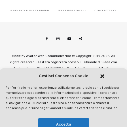
PRIVACY E DISCLAIMER
DATI PERSONALI
CONTATTACI
Made by Avatar Web Communication © Copyright 2013-2026. All
rights reserved - Testata registrata presso il Tribunale di Siena con
autorizzazione n°1 del 12/04/2014 - Direttrice Responsabile: Chiara
Cacace - E-mail: direzione@lavaldichiana.it - Editore: Valdichiana
Gestisci Consenso Cookie
Media Srl – P.IVA e C.F. 01377300528 –
amministrazione@lavaldichiana.it - Sede legale: Piazza Nazioni Unite
Per fornire le migliori esperienze, utilizziamo tecnologie come i cookie per
memorizzare e/o accedere alle informazioni del dispositivo. Il consenso a
10, Torrita di Siena (SI) - Iscrizione al Registro degli Operatori di
queste tecnologie ci permetterà di elaborare dati come il comportamento
Comunicazione n.24374 del 24/03/2014
di navigazione o ID unici su questo sito. Non acconsentire o ritirare il
consenso può influire negativamente su alcune caratteristiche e funzioni.
Accetta