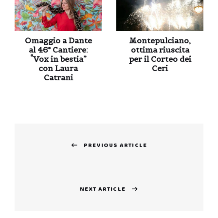
Omaggio a Dante
Montepulciano,
al 46° Cantiere:
ottima riuscita
“Vox in bestia”
per il Corteo dei
con Laura
Ceri
Catrani
Navigazione
PREVIOUS ARTICLE
articoli
Previous
post:
NEXT ARTICLE
Next
post: