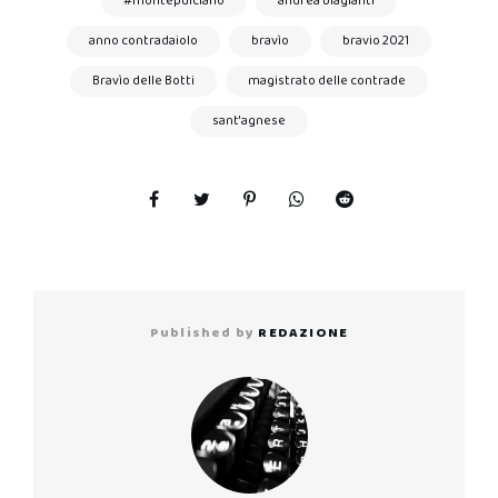
#montepulciano
andrea biagianti
anno contradaiolo
bravìo
bravio 2021
Bravìo delle Botti
magistrato delle contrade
sant'agnese
Published by
REDAZIONE