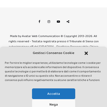
Made by Avatar Web Communication © Copyright 2013-2026. All
rights reserved - Testata registrata presso il Tribunale di Siena con
autorizzazione n°1 del 12/04/2014 - Direttrice Responsabile: Chiara
Cacace - E-mail: direzione@lavaldichiana.it - Editore: Valdichiana
Gestisci Consenso Cookie
Media Srl – P.IVA e C.F. 01377300528 –
amministrazione@lavaldichiana.it - Sede legale: Piazza Nazioni Unite
Per fornire le migliori esperienze, utilizziamo tecnologie come i cookie per
memorizzare e/o accedere alle informazioni del dispositivo. Il consenso a
10, Torrita di Siena (SI) - Iscrizione al Registro degli Operatori di
queste tecnologie ci permetterà di elaborare dati come il comportamento
Comunicazione n.24374 del 24/03/2014
di navigazione o ID unici su questo sito. Non acconsentire o ritirare il
consenso può influire negativamente su alcune caratteristiche e funzioni.
Accetta
Nega