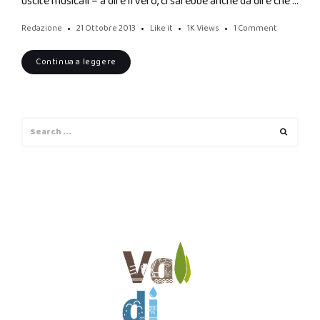
uscite musicali – a dire il vero, ci sarebbe anche da dire che …
Redazione
21 Ottobre 2013
Like it
1K
Views
1 Comment
Continua a leggere
Search
Search
for: