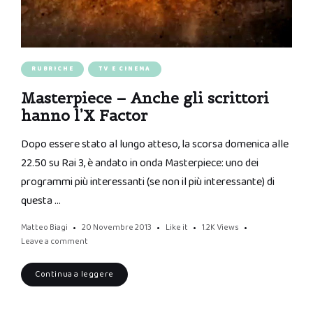
RUBRICHE
TV E CINEMA
Masterpiece – Anche gli scrittori
hanno l’X Factor
Dopo essere stato al lungo atteso, la scorsa domenica alle
22.50 su Rai 3, è andato in onda Masterpiece: uno dei
programmi più interessanti (se non il più interessante) di
questa …
Matteo Biagi
20 Novembre 2013
Like it
1.2K
Views
Leave a comment
Continua a leggere