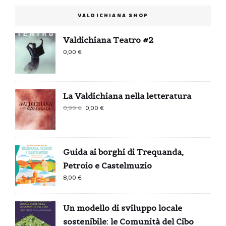
VALDICHIANA SHOP
Valdichiana Teatro #2
0,00
€
La Valdichiana nella letteratura
Il
Il
0,99
€
0,00
€
prezzo
prezzo
originale
attuale
era:
è:
Guida ai borghi di Trequanda,
0,99 €.
0,00 €.
Petroio e Castelmuzio
8,00
€
Un modello di sviluppo locale
sostenibile: le Comunità del Cibo