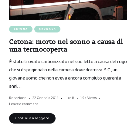
CETONA
CRONACA
Cetona: morto nel sonno a causa di
una termocoperta
È stato trovato carbonizzato nel suo letto a causa del rogo
che si è sprigionato nella camera dove dormiva. S.C., un
giovane uomo che non aveva ancora compiuto quaranta
anni, …
Redazione
22 Gennaio 2014
Like it
1.9K
Views
Leave a comment
Continua a leggere