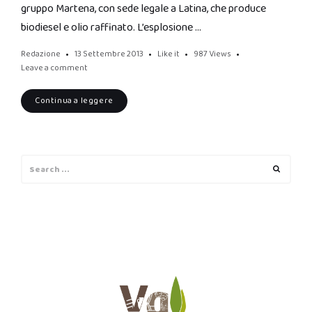
gruppo Martena, con sede legale a Latina, che produce
biodiesel e olio raffinato. L’esplosione …
Redazione
13 Settembre 2013
Like it
987
Views
Leave a comment
Continua a leggere
Search
Search
for: